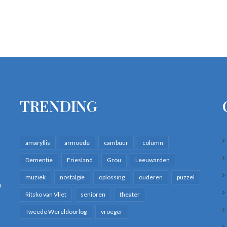
TRENDING
amaryllis
armoede
cambuur
column
Dementie
Friesland
Grou
Leeuwarden
muziek
nostalgie
oplossing
ouderen
puzzel
n
Ritsko van Vliet
senioren
theater
Tweede Wereldoorlog
vroeger