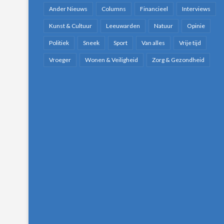
Ander Nieuws
Columns
Financieel
Interviews
Kunst & Cultuur
Leeuwarden
Natuur
Opinie
Politiek
Sneek
Sport
Van alles
Vrije tijd
Vroeger
Wonen & Veiligheid
Zorg & Gezondheid