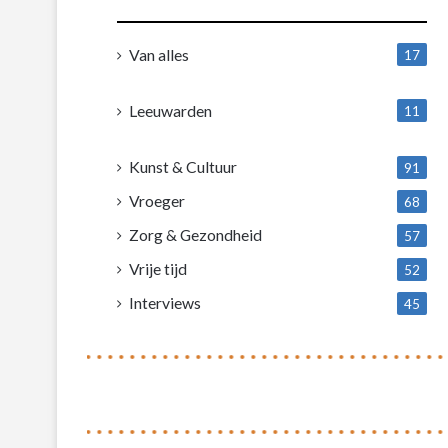
Van alles
17
1
Leeuwarden
11
4
Kunst & Cultuur
91
Vroeger
68
Zorg & Gezondheid
57
Vrije tijd
52
Interviews
45