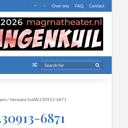
Over ons
FAQ
Contact
Random Article
Search
for
mans
/
Hermans.SvdW.230913-6871
0913-6871