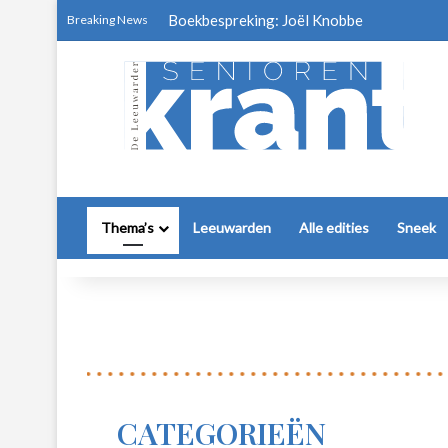
Boekbespreking: Joël Knobbe
Breaking News
Thema’s
Leeuwarden
Alle edities
Sneek
CATEGORIEËN