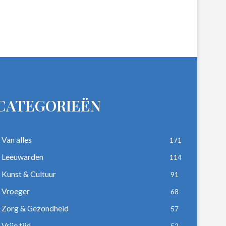
CATEGORIEËN
Van alles
171
Leeuwarden
114
Kunst & Cultuur
91
Vroeger
68
Zorg & Gezondheid
57
Vrije tijd
52