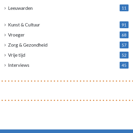
Leeuwarden
11
4
Kunst & Cultuur
91
Vroeger
68
Zorg & Gezondheid
57
Vrije tijd
52
Interviews
45