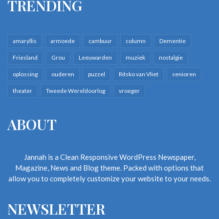
TRENDING
amaryllis
armoede
cambuur
column
Dementie
Friesland
Grou
Leeuwarden
muziek
nostalgie
oplossing
ouderen
puzzel
Ritsko van Vliet
senioren
theater
Tweede Wereldoorlog
vroeger
ABOUT
Jannah is a Clean Responsive WordPress Newspaper,
Magazine, News and Blog theme. Packed with options that
allow you to completely customize your website to your needs.
NEWSLETTER