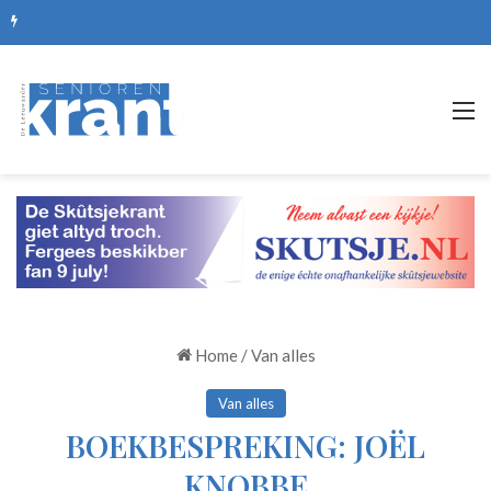
De mooiste picknickplekken, routes en zomerse uitjes
M
Home
/
Van alles
Van alles
BOEKBESPREKING: JOËL
KNOBBE