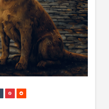
edIn
Tumblr
Pinterest
Reddit