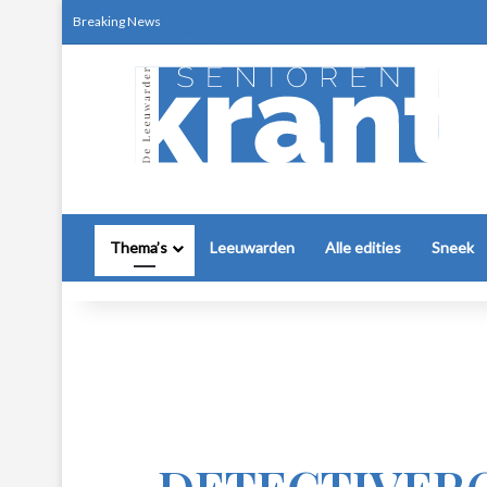
De mooiste picknickplekken, routes en zom
Breaking News
Thema’s
Leeuwarden
Alle edities
Sneek
DETECTIVER