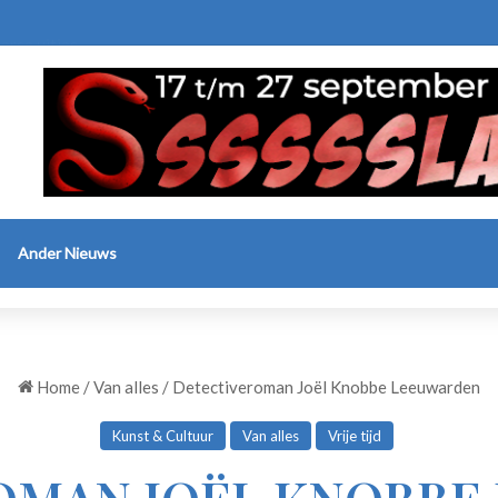
erse uitjes
Ander Nieuws
Home
/
Van alles
/
Detectiveroman Joël Knobbe Leeuwarden
Kunst & Cultuur
Van alles
Vrije tijd
OMAN JOËL KNOBBE