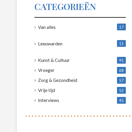
CATEGORIEËN
Van alles
17
1
Leeuwarden
11
4
Kunst & Cultuur
91
Vroeger
68
Zorg & Gezondheid
57
Vrije tijd
52
Interviews
45