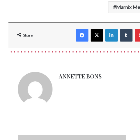
Marnix Mei
Facebook
X
LinkedIn
Tum
Share
ANNETTE BONS
Boekbespreking: