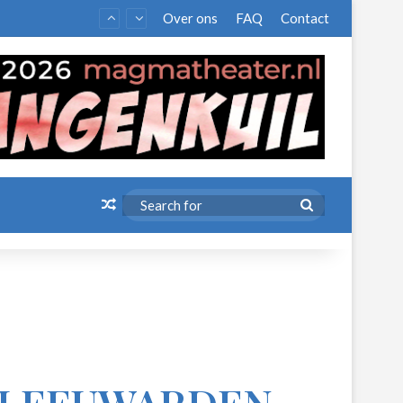
Over ons
FAQ
Contact
Random Article
Search
for
 LEEUWARDEN