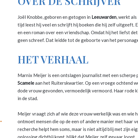
OVER DE SCHRIJVER
Joël Knobbe, geboren en getogen in
Leeuwarden
, werkt als
tijd leest hij veel en schrijft hij boeken die hij zelf uitgeef
en een roman over een vriendschap. Omdat hij het liefst dete
geen schreef. Dat leidde tot de geboorte van het persona
HET VERHAAL
Marnix Meijer is een ontslagen journalist met een scherpe pe
Scamele
aan het Ruiterskwartier. Op een vroege ochtend w
dode vrouw gevonden, vermoedelijk vermoord. Haar rode ki
in de stad.
Meijer vraagt zich af wie deze vrouw werkelijk was en wie h
ontmoet mensen die op de een of andere manier met haar ver
recherche helpt hem soms, maar is niet altijd blij met zijn
oplossing dichtbij komt, blijkt dat Meijer zelf gevaar loopt.