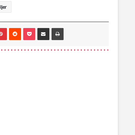
jer
blr
Pinterest
Reddit
Pocket
Share via Email
Print