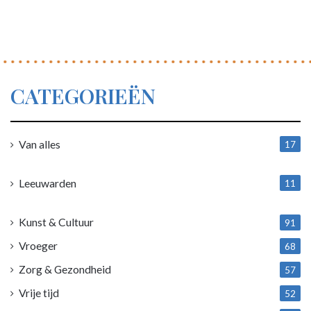
CATEGORIEËN
Van alles
17
1
Leeuwarden
11
4
Kunst & Cultuur
91
Vroeger
68
Zorg & Gezondheid
57
Vrije tijd
52