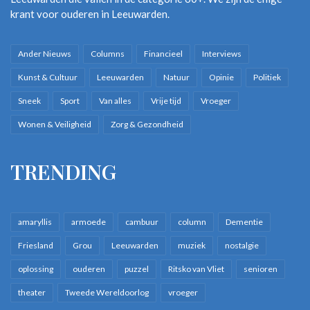
krant voor ouderen in Leeuwarden.
Ander Nieuws
Columns
Financieel
Interviews
Kunst & Cultuur
Leeuwarden
Natuur
Opinie
Politiek
Sneek
Sport
Van alles
Vrije tijd
Vroeger
Wonen & Veiligheid
Zorg & Gezondheid
TRENDING
amaryllis
armoede
cambuur
column
Dementie
Friesland
Grou
Leeuwarden
muziek
nostalgie
oplossing
ouderen
puzzel
Ritsko van Vliet
senioren
theater
Tweede Wereldoorlog
vroeger