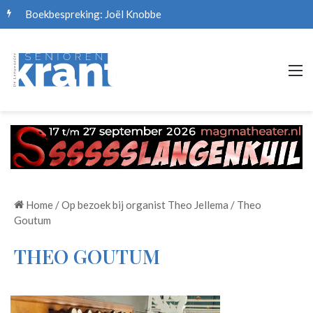
Boekbespreking: Joël Knobbe
M
Home
/
Op bezoek bij organist Theo Jellema
/
Theo
Goutum
THEO GOUTUM