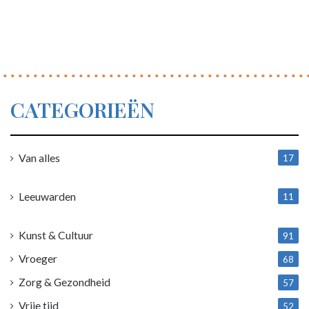
CATEGORIEËN
Van alles
17
1
Leeuwarden
11
4
Kunst & Cultuur
91
Vroeger
68
Zorg & Gezondheid
57
Vrije tijd
52