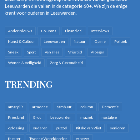
Leeuwarden die vallen in de categorie 60+. We zijn de enige
krant voor ouderen in Leeuwarden.
Ander Nieuws
Columns
Financieel
Interviews
Kunst & Cultuur
Leeuwarden
Natuur
Opinie
Politiek
Sneek
Sport
Van alles
Vrije tijd
Vroeger
Wonen & Veiligheid
Zorg & Gezondheid
TRENDING
amaryllis
armoede
cambuur
column
Dementie
Friesland
Grou
Leeuwarden
muziek
nostalgie
oplossing
ouderen
puzzel
Ritsko van Vliet
senioren
theater
Tweede Wereldoorlog
vroeger