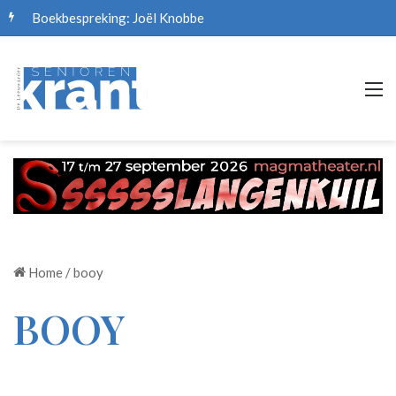
Boekbespreking: Joël Knobbe
M
Home
/
booy
BOOY