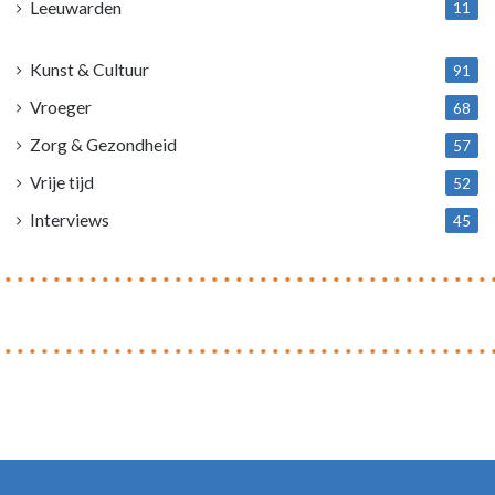
Leeuwarden
11
4
Kunst & Cultuur
91
Vroeger
68
Zorg & Gezondheid
57
Vrije tijd
52
Interviews
45