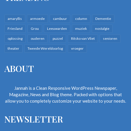
amaryllis
armoede
cambuur
column
Dementie
Friesland
Grou
Leeuwarden
muziek
nostalgie
oplossing
ouderen
puzzel
Ritsko van Vliet
senioren
theater
Tweede Wereldoorlog
vroeger
ABOUT
Jannah is a Clean Responsive WordPress Newspaper,
Magazine, News and Blog theme. Packed with options that
allow you to completely customize your website to your needs.
NEWSLETTER