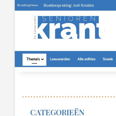
Boekbespreking: Joël Knobbe
Breaking News
Thema’s
Leeuwarden
Alle edities
Sneek
CATEGORIEËN