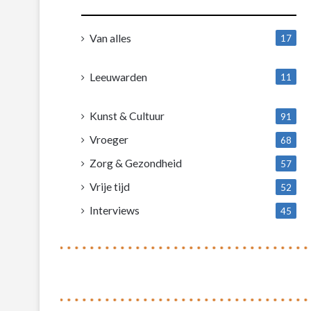
Van alles
17
1
Leeuwarden
11
4
Kunst & Cultuur
91
Vroeger
68
Zorg & Gezondheid
57
Vrije tijd
52
Interviews
45