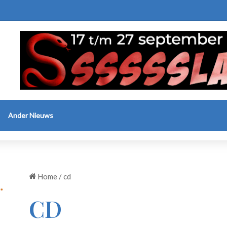
Ander Nieuws
Home
/
cd
CD