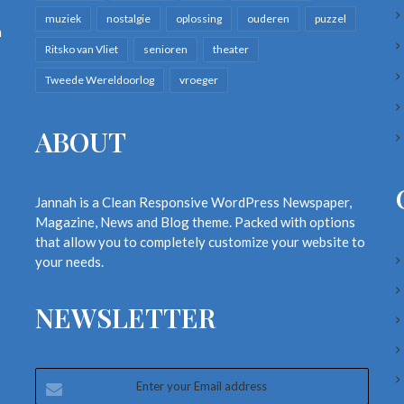
muziek
nostalgie
oplossing
ouderen
puzzel
n
Ritsko van Vliet
senioren
theater
Tweede Wereldoorlog
vroeger
ABOUT
Jannah is a Clean Responsive WordPress Newspaper,
Magazine, News and Blog theme. Packed with options
that allow you to completely customize your website to
your needs.
NEWSLETTER
Enter
your