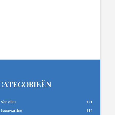
CATEGORIEËN
Van alles
171
Leeuwarden
114