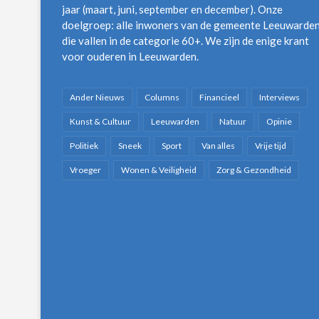
jaar (maart, juni, september en december). Onze
doelgroep: alle inwoners van de gemeente Leeuwarde
die vallen in de categorie 60+. We zijn de enige krant
voor ouderen in Leeuwarden.
Ander Nieuws
Columns
Financieel
Interviews
Kunst & Cultuur
Leeuwarden
Natuur
Opinie
Politiek
Sneek
Sport
Van alles
Vrije tijd
Vroeger
Wonen & Veiligheid
Zorg & Gezondheid