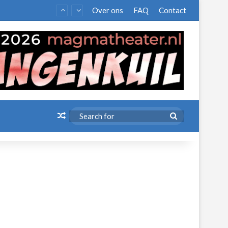
Over ons
FAQ
Contact
Random Article
Search
for