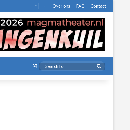
Over ons
FAQ
Contact
Random Article
Search
for