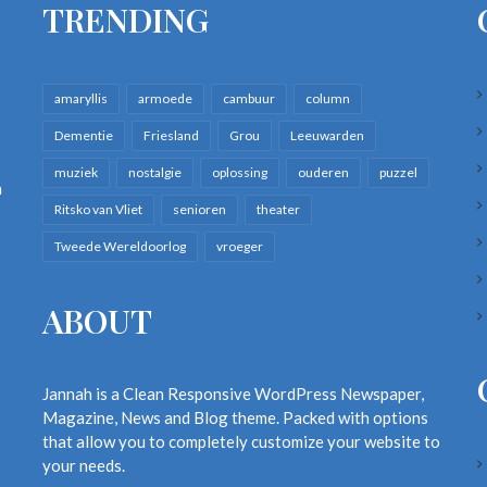
TRENDING
amaryllis
armoede
cambuur
column
Dementie
Friesland
Grou
Leeuwarden
muziek
nostalgie
oplossing
ouderen
puzzel
n
Ritsko van Vliet
senioren
theater
Tweede Wereldoorlog
vroeger
ABOUT
Jannah is a Clean Responsive WordPress Newspaper,
Magazine, News and Blog theme. Packed with options
that allow you to completely customize your website to
your needs.