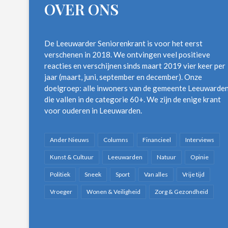
OVER ONS
De Leeuwarder Seniorenkrant is voor het eerst
verschenen in 2018. We ontvingen veel positieve
reacties en verschijnen sinds maart 2019 vier keer per
jaar (maart, juni, september en december). Onze
doelgroep: alle inwoners van de gemeente Leeuwarde
die vallen in de categorie 60+. We zijn de enige krant
voor ouderen in Leeuwarden.
Ander Nieuws
Columns
Financieel
Interviews
Kunst & Cultuur
Leeuwarden
Natuur
Opinie
Politiek
Sneek
Sport
Van alles
Vrije tijd
Vroeger
Wonen & Veiligheid
Zorg & Gezondheid