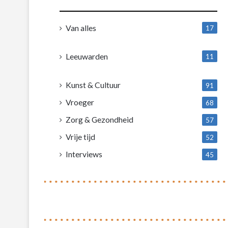
Van alles
17
1
Leeuwarden
11
4
Kunst & Cultuur
91
Vroeger
68
Zorg & Gezondheid
57
Vrije tijd
52
Interviews
45