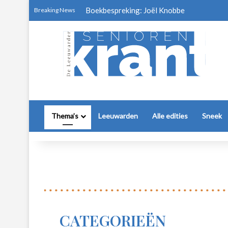
Boekbespreking: Joël Knobbe
Breaking News
Thema’s
Leeuwarden
Alle edities
Sneek
CATEGORIEËN