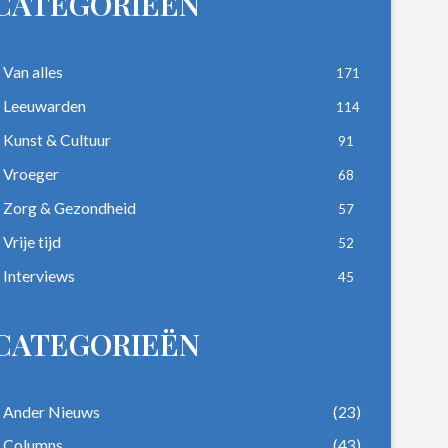
CATEGORIEËN
Van alles
171
Leeuwarden
114
Kunst & Cultuur
91
Vroeger
68
Zorg & Gezondheid
57
Vrije tijd
52
Interviews
45
CATEGORIEËN
Ander Nieuws
(23)
Columns
(43)