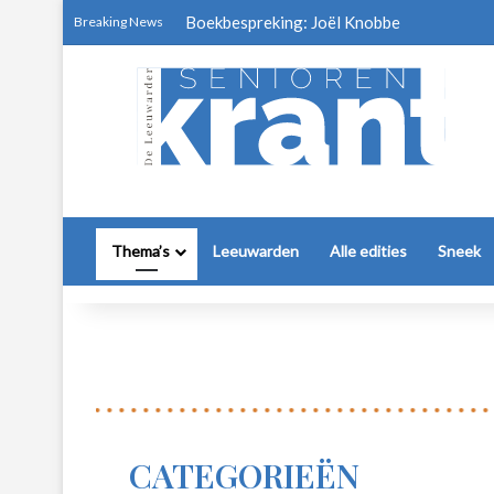
Boekbespreking: Joël Knobbe
Breaking News
Thema’s
Leeuwarden
Alle edities
Sneek
CATEGORIEËN