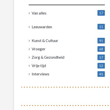
Van alles
17
1
Leeuwarden
11
4
Kunst & Cultuur
91
Vroeger
68
Zorg & Gezondheid
57
Vrije tijd
52
Interviews
45