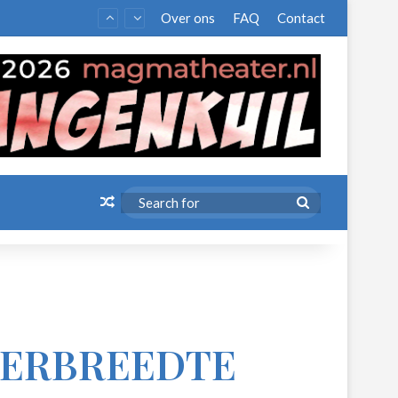
Over ons
FAQ
Contact
Random Article
Search
for
ERBREEDTE