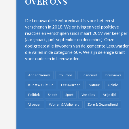
OVER ONS
De Leeuwarder Seniorenkrant is voor het eerst
verschenen in 2018. We ontvingen veel positieve
reacties en verschijnen sinds maart 2019 vier keer per
jaar (maart, juni, september en december). Onze
doelgroep: alle inwoners van de gemeente Leeuwarde
die vallen in de categorie 60+. We zijn de enige krant
voor ouderen in Leeuwarden.
Ander Nieuws
Columns
Financieel
Interviews
Kunst & Cultuur
Leeuwarden
Natuur
Opinie
Politiek
Sneek
Sport
Van alles
Vrije tijd
Vroeger
Wonen & Veiligheid
Zorg & Gezondheid