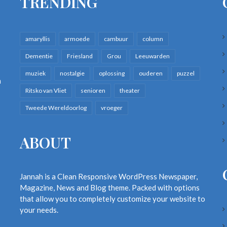
TRENDING
amaryllis
armoede
cambuur
column
Dementie
Friesland
Grou
Leeuwarden
muziek
nostalgie
oplossing
ouderen
puzzel
n
Ritsko van Vliet
senioren
theater
Tweede Wereldoorlog
vroeger
ABOUT
Jannah is a Clean Responsive WordPress Newspaper,
Magazine, News and Blog theme. Packed with options
that allow you to completely customize your website to
your needs.