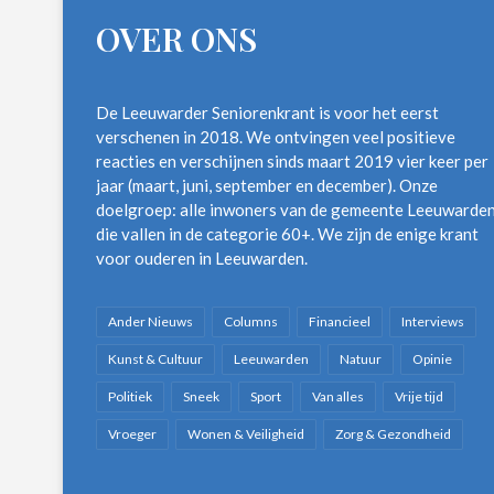
OVER ONS
De Leeuwarder Seniorenkrant is voor het eerst
verschenen in 2018. We ontvingen veel positieve
reacties en verschijnen sinds maart 2019 vier keer per
jaar (maart, juni, september en december). Onze
doelgroep: alle inwoners van de gemeente Leeuwarde
die vallen in de categorie 60+. We zijn de enige krant
voor ouderen in Leeuwarden.
Ander Nieuws
Columns
Financieel
Interviews
Kunst & Cultuur
Leeuwarden
Natuur
Opinie
Politiek
Sneek
Sport
Van alles
Vrije tijd
Vroeger
Wonen & Veiligheid
Zorg & Gezondheid