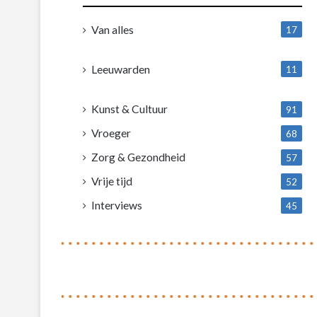
Van alles
17
1
Leeuwarden
11
4
Kunst & Cultuur
91
Vroeger
68
Zorg & Gezondheid
57
Vrije tijd
52
Interviews
45