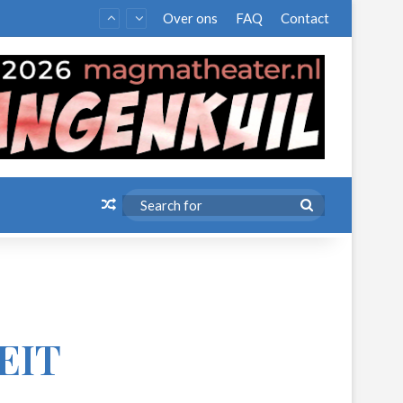
Over ons
FAQ
Contact
Random Article
Search
for
EIT