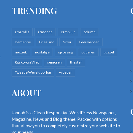
TRENDING
amaryllis
armoede
cambuur
column
Dementie
Friesland
Grou
Leeuwarden
muziek
nostalgie
oplossing
ouderen
puzzel
n
Ritsko van Vliet
senioren
theater
Tweede Wereldoorlog
vroeger
ABOUT
Jannah is a Clean Responsive WordPress Newspaper,
Magazine, News and Blog theme. Packed with options
that allow you to completely customize your website to
your needs.