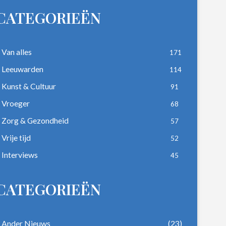
CATEGORIEËN
Van alles
171
Leeuwarden
114
Kunst & Cultuur
91
Vroeger
68
Zorg & Gezondheid
57
Vrije tijd
52
Interviews
45
CATEGORIEËN
Ander Nieuws
(23)