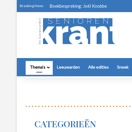
Boekbespreking: Joël Knobbe
Breaking News
Thema’s
Leeuwarden
Alle edities
Sneek
CATEGORIEËN