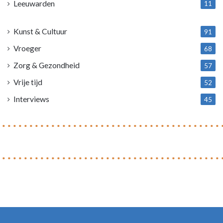
Leeuwarden
11
4
Kunst & Cultuur
91
Vroeger
68
Zorg & Gezondheid
57
Vrije tijd
52
Interviews
45