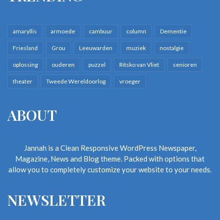
amaryllis
armoede
cambuur
column
Dementie
Friesland
Grou
Leeuwarden
muziek
nostalgie
oplossing
ouderen
puzzel
Ritsko van Vliet
senioren
theater
Tweede Wereldoorlog
vroeger
ABOUT
Jannah is a Clean Responsive WordPress Newspaper,
Magazine, News and Blog theme. Packed with options that
allow you to completely customize your website to your needs.
NEWSLETTER