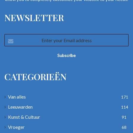
NEWSLETTER
Enter
your
Email
address
CATEGORIEËN
Van alles
171
Leeuwarden
114
Kunst & Cultuur
91
Vroeger
68