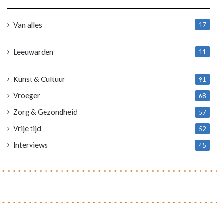
Van alles
17
1
Leeuwarden
11
4
Kunst & Cultuur
91
Vroeger
68
Zorg & Gezondheid
57
Vrije tijd
52
Interviews
45