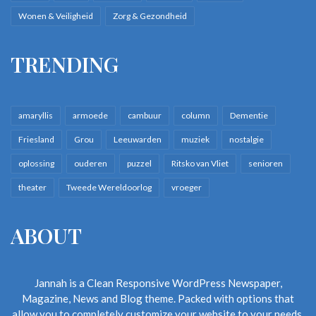
Wonen & Veiligheid
Zorg & Gezondheid
TRENDING
amaryllis
armoede
cambuur
column
Dementie
Friesland
Grou
Leeuwarden
muziek
nostalgie
oplossing
ouderen
puzzel
Ritsko van Vliet
senioren
theater
Tweede Wereldoorlog
vroeger
ABOUT
Jannah is a Clean Responsive WordPress Newspaper,
Magazine, News and Blog theme. Packed with options that
allow you to completely customize your website to your needs.