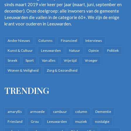
sinds maart 2019 vier keer per jaar (maart, juni, september en
december). Onze doelgroep: alle inwoners van de gemeente
Leeuwarden die vallen in de categorie 60+. We zijn de enige
krant voor ouderen in Leeuwarden.
Ander Nieuws
Columns
Financieel
Interviews
Kunst & Cultuur
Leeuwarden
Natuur
Opinie
Politiek
Sneek
Sport
Van alles
Vrije tijd
Vroeger
Wonen & Veiligheid
Zorg & Gezondheid
TRENDING
amaryllis
armoede
cambuur
column
Dementie
Friesland
Grou
Leeuwarden
muziek
nostalgie