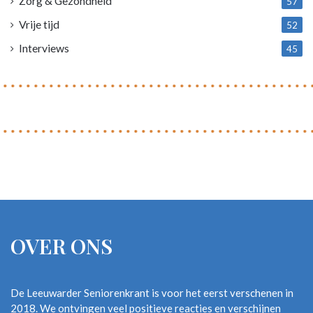
Zorg & Gezondheid
57
Vrije tijd
52
Interviews
45
OVER ONS
De Leeuwarder Seniorenkrant is voor het eerst verschenen in
2018. We ontvingen veel positieve reacties en verschijnen