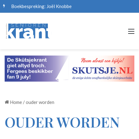
Boekbespreking: Joël Knobbe
M
Home
/
ouder worden
OUDER WORDEN