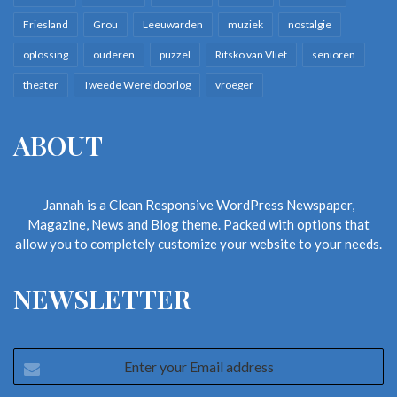
Friesland
Grou
Leeuwarden
muziek
nostalgie
mijmeren
ouder worden
oplossing
ouderen
puzzel
Ritsko van Vliet
senioren
wonen op leeftijd
theater
Tweede Wereldoorlog
vroeger
ABOUT
Jannah is a Clean Responsive WordPress Newspaper,
Magazine, News and Blog theme. Packed with options that
allow you to completely customize your website to your needs.
NEWSLETTER
Enter
your
Email