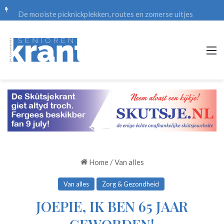
De mooiste picknickplekken, routes en zomerse uitjes
M
Home
/
Van alles
Van alles
Zorg & Gezondheid
JOEPIE, IK BEN 65 JAAR