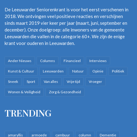
Myn tinzen skeakelje muoiteleas fan
De Leeuwarder Seniorenkrant is voor het eerst verschenen in
Bern, folwoeksene nei âldere
2018. We ontvingen veel positieve reacties en verschijnen
Hooplik bliuwe se lang frij
sinds maart 2019 vier keer per jaar (maart, juni, september en
Huppeljend troch de buorren
december). Onze doelgroep: alle inwoners van de gemeente
Dûnsjend op’e maat fan de muzyk
Leeuwarden die vallen in de categorie 60+. We zijn de enige
Rinnend op it ritme fan de dei
krant voor ouderen in Leeuwarden.
Mei leafde om my hinne
Ferstean ik de keunst fan it libben
Ander Nieuws
Columns
Financieel
Interviews
Mei myn motto:
Pikerje net, it komt dochs oars
Kunst & Cultuur
Leeuwarden
Natuur
Opinie
Politiek
Ik gean in nij libbensjier temjitte
Sneek
Sport
Van alles
Vrije tijd
Vroeger
Mei sin en wille-
Wonen & Veiligheid
Zorg & Gezondheid
Jeltsje de Boer
TRENDING
65 plus leven
carpe diem
friese poezie
gezondheid en verandering
levenswijsheid
amaryllis
armoede
cambuur
column
Dementie