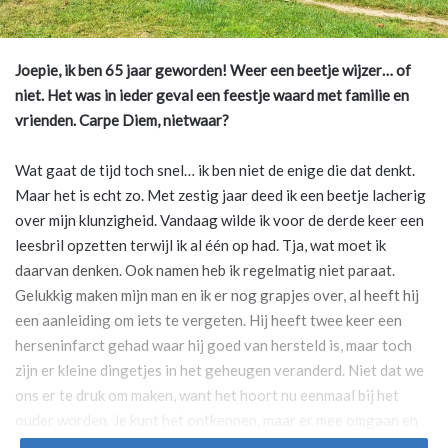
Joepie, ik ben 65 jaar geworden! Weer een beetje wijzer… of
niet. Het was in ieder geval een feestje waard met familie en
vrienden. Carpe Diem, nietwaar?
Wat gaat de tijd toch snel… ik ben niet de enige die dat denkt.
Maar het is echt zo. Met zestig jaar deed ik een beetje lacherig
over mijn klunzigheid. Vandaag wilde ik voor de derde keer een
leesbril opzetten terwijl ik al één op had. Tja, wat moet ik
daarvan denken. Ook namen heb ik regelmatig niet paraat.
Gelukkig maken mijn man en ik er nog grapjes over, al heeft hij
een aanleiding om iets te vergeten. Hij heeft twee keer een
herseninfarct gehad waar hij goed van hersteld is, maar toch
zijn er kleine dingetjes in het geheugen veranderd. Niet dat we
ons er te druk om maken, want het hoort nu eenmaal bij het
ouder worden. Je kunt het ontkennen, maar er mee omgaan en
erover nadenken helpt ons meer dan klagen.