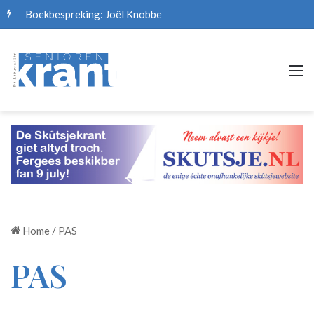
Boekbespreking: Joël Knobbe
M
Home
/
PAS
PAS