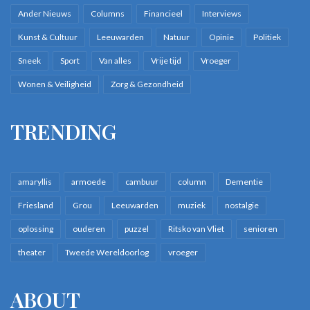
Ander Nieuws
Columns
Financieel
Interviews
Kunst & Cultuur
Leeuwarden
Natuur
Opinie
Politiek
Sneek
Sport
Van alles
Vrije tijd
Vroeger
Wonen & Veiligheid
Zorg & Gezondheid
TRENDING
amaryllis
armoede
cambuur
column
Dementie
Friesland
Grou
Leeuwarden
muziek
nostalgie
oplossing
ouderen
puzzel
Ritsko van Vliet
senioren
theater
Tweede Wereldoorlog
vroeger
ABOUT