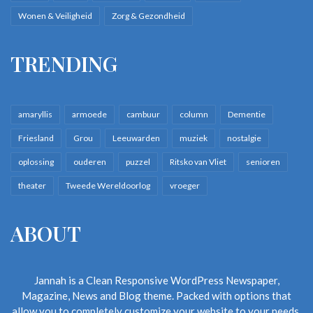
Wonen & Veiligheid
Zorg & Gezondheid
TRENDING
amaryllis
armoede
cambuur
column
Dementie
Friesland
Grou
Leeuwarden
muziek
nostalgie
oplossing
ouderen
puzzel
Ritsko van Vliet
senioren
theater
Tweede Wereldoorlog
vroeger
ABOUT
Jannah is a Clean Responsive WordPress Newspaper,
Magazine, News and Blog theme. Packed with options that
allow you to completely customize your website to your needs.