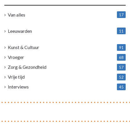
Van alles
17
1
Leeuwarden
11
4
Kunst & Cultuur
91
Vroeger
68
Zorg & Gezondheid
57
Vrije tijd
52
Interviews
45