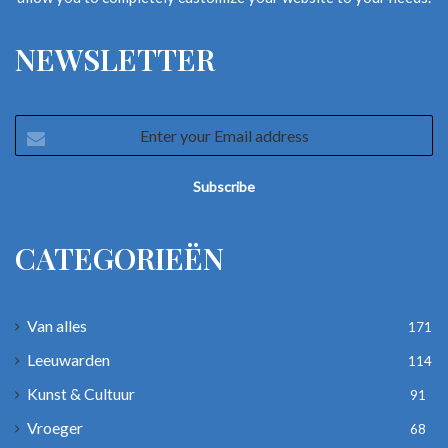
NEWSLETTER
Enter
your
Email
address
CATEGORIEËN
Van alles
171
Leeuwarden
114
Kunst & Cultuur
91
Vroeger
68