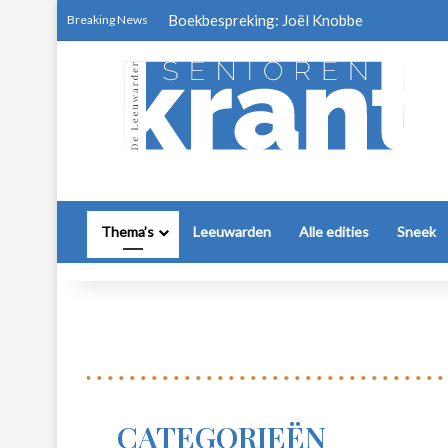
Boekbespreking: Joël Knobbe
Breaking News
Thema’s
Leeuwarden
Alle edities
Sneek
CATEGORIEËN