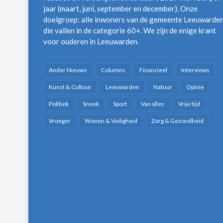
jaar (maart, juni, september en december). Onze
doelgroep: alle inwoners van de gemeente Leeuwarde
die vallen in de categorie 60+. We zijn de enige krant
voor ouderen in Leeuwarden.
Ander Nieuws
Columns
Financieel
Interviews
Kunst & Cultuur
Leeuwarden
Natuur
Opinie
Politiek
Sneek
Sport
Van alles
Vrije tijd
Vroeger
Wonen & Veiligheid
Zorg & Gezondheid