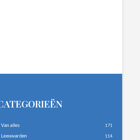
CATEGORIEËN
Van alles
171
Leeuwarden
114