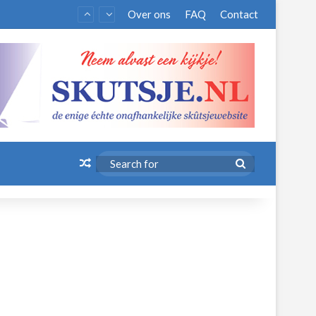
Over ons
FAQ
Contact
Random Article
Search
for