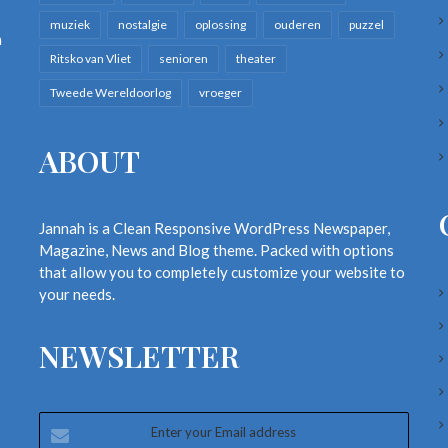
muziek
nostalgie
oplossing
ouderen
puzzel
n
Ritsko van Vliet
senioren
theater
Tweede Wereldoorlog
vroeger
ABOUT
Jannah is a Clean Responsive WordPress Newspaper,
Magazine, News and Blog theme. Packed with options
that allow you to completely customize your website to
your needs.
NEWSLETTER
Enter
your