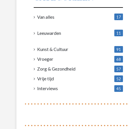
Van alles
17
1
Leeuwarden
11
4
Kunst & Cultuur
91
Vroeger
68
Zorg & Gezondheid
57
Vrije tijd
52
Interviews
45