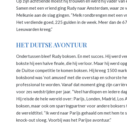
Op zijn achttiende moest hij trouwen en werd hij vader van 
Samen met een vriend ging Rudy naar Amsterdam, waar ze 
Melkunie aan de slag gingen. “Melk rondbrengen met een 
Het verdiende goed, 225 gulden in de week. Meer dan de 67 
Leeuwarden kreeg.”
HET DUITSE AVONTUUR
Ondertussen bleef Rudy boksen. En met succes. Hij werd ve
bokste hij een halve finale, die hij verloor. Maar hij werd 
de Duitse competitie te komen boksen. Hij kreeg 1500 mark
boksbond was ‘not amused’ met die overstap en schorste hem.
professional te worden. Vanaf dat moment ging zijn carrièr
voor zes wedstrijden per jaar. “Veel hardlopen en iedere dag 
Hij reisde de hele wereld over: Parijs, Londen, Madrid, Los
boksen, maar ook om sparringpartner voor andere boksers t
de wereldtitel. “Ik werd naar Parijs gehaald om met hem te s
knock-out sloeg. Voorbij was het Parijse avontuur.”