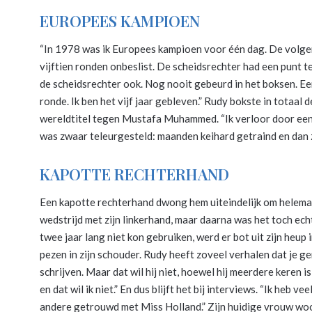
EUROPEES KAMPIOEN
“In 1978 was ik Europees kampioen voor één dag. De volge
vijftien ronden onbeslist. De scheidsrechter had een punt 
de scheidsrechter ook. Nog nooit gebeurd in het boksen. Een
ronde. Ik ben het vijf jaar gebleven.” Rudy bokste in totaal d
wereldtitel tegen Mustafa Muhammed. “Ik verloor door een
was zwaar teleurgesteld: maanden keihard getraind en dan 
KAPOTTE RECHTERHAND
Een kapotte rechterhand dwong hem uiteindelijk om helemaa
wedstrijd met zijn linkerhand, maar daarna was het toch echt
twee jaar lang niet kon gebruiken, werd er bot uit zijn heup
pezen in zijn schouder. Rudy heeft zoveel verhalen dat je g
schrijven. Maar dat wil hij niet, hoewel hij meerdere keren
en dat wil ik niet.” En dus blijft het bij interviews. “Ik heb
andere getrouwd met Miss Holland.” Zijn huidige vrouw woon