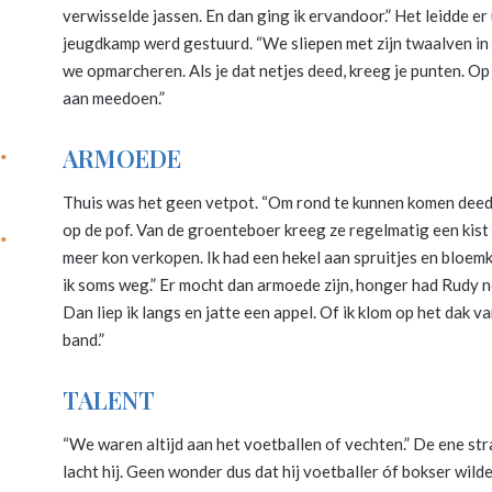
verwisselde jassen. En dan ging ik ervandoor.” Het leidde er 
jeugdkamp werd gestuurd. “We sliepen met zijn twaalven in 
we opmarcheren. Als je dat netjes deed, kreeg je punten. 
aan meedoen.”
ARMOEDE
Thuis was het geen vetpot. “Om rond te kunnen komen deed
op de pof. Van de groenteboer kreeg ze regelmatig een kist 
meer kon verkopen. Ik had een hekel aan spruitjes en bloemk
ik soms weg.” Er mocht dan armoede zijn, honger had Rudy no
Dan liep ik langs en jatte een appel. Of ik klom op het dak 
band.”
TALENT
“We waren altijd aan het voetballen of vechten.” De ene str
lacht hij. Geen wonder dus dat hij voetballer óf bokser wild