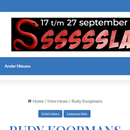
Ander Nieuws
Home
/
Interviews
/
Rudy Koopmans
Interviews
Leeuwarden
RUDY KOOPMANS