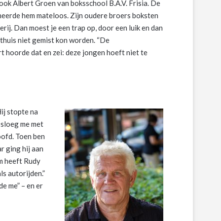
 ook Albert Groen van boksschool B.A.V. Frisia. De
neerde hem mateloos. Zijn oudere broers boksten
ij. Dan moest je een trap op, door een luik en dan
t thuis niet gemist kon worden. “De
t hoorde dat en zei: deze jongen hoeft niet te
ij stopte na
j sloeg me met
oofd. Toen ben
r ging hij aan
em heeft Rudy
s autorijden.”
de me” – en er