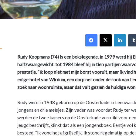
Facebook
X
Link
Rudy Koopmans (74) is een bokslegende. in 1979 werd hij 
halfzwaargewicht.
tot 1984 bleef hij in tien partijen waar
prestatie. “ik loop niet
met mijn borst vooruit, maar ik vind
enige hotel van Wirdum,
een dorp net onder de rook van Lee
zoek naar woonruimte,
maar dat valt gezien de huidige won
Rudy werd in 1948 geboren op de Oosterkade in Leeuwarden
jongens en drie meisjes. Zijn vader was voordat Rudy ter 
werden de twee kamers op de Oosterkade verruild voor een
jeugd beschrijft, klinkt dat als een jongensboek. Eentje vo
besteed. “Ik vond het afgrijselijk. Ik stond regelmatig op d