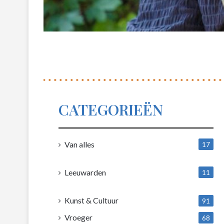
CATEGORIEËN
Van alles
17
1
Leeuwarden
11
4
Kunst & Cultuur
91
Vroeger
68