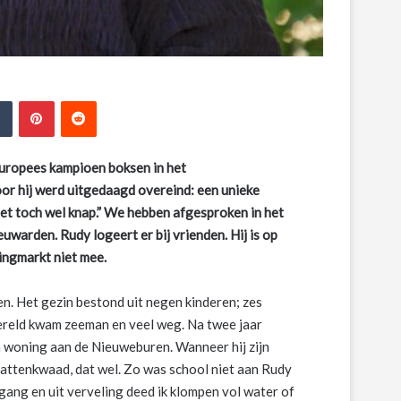
edIn
Tumblr
Pinterest
Reddit
Europees kampioen boksen in het
voor hij werd uitgedaagd overeind: een unieke
 het toch wel knap.” We hebben afgesproken in het
uwarden. Rudy logeert er bij vrienden. Hij is op
ingmarkt niet mee.
. Het gezin bestond uit negen kinderen; zes
wereld kwam zeeman en veel weg. Na twee jaar
 woning aan de Nieuweburen. Wanneer hij zijn
l kattenkwaad, dat wel. Zo was school niet aan Rudy
e gang en uit verveling deed ik klompen vol water of