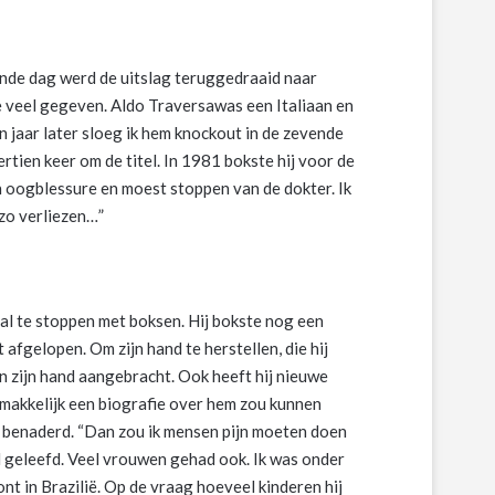
nde dag werd de uitslag teruggedraaid naar
te veel gegeven. Aldo Traversawas een Italiaan en
 jaar later sloeg ik hem knockout in de zevende
ertien keer om de titel. In 1981 bokste hij voor de
 oogblessure en moest stoppen van de dokter. Ik
zo verliezen…”
l te stoppen met boksen. Hij bokste nog een
 afgelopen. Om zijn hand te herstellen, die hij
 in zijn hand aangebracht. Ook heeft hij nieuwe
emakkelijk een biografie over hem zou kunnen
 is benaderd. “Dan zou ik mensen pijn moeten doen
 veel geleefd. Veel vrouwen gehad ook. Ik was onder
t in Brazilië. Op de vraag hoeveel kinderen hij