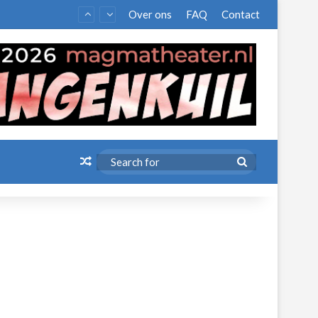
Over ons
FAQ
Contact
Random Article
Search
for