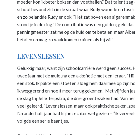
moeder kon ik beter boksen dan voetballen.” Dat talent zag
school bevond zich in de straat waar Rudy woonde en fasci
en zo belandde Rudy er ook. “Het zat boven een sigarenmaker
stond je in de ring.” De contributie was een gulden; geld da
penningmeester zat me op de huid om te betalen, maar Alber
betalen en mag zo vaak komen trainen als hij wil.”
LEVENSLESSEN
Gelukkig maar, want zijn schoolcarrière werd geen succes. H
twee jaar met de mulo, na een akkefietje met een leraar. “Hi
een stok. Ik pakte een stoel en sloeg hem daarmee op zijn h
ik weggerend en nooit meer teruggekomen.” Met vijftien jaa
de slag bij Jelle Terpstra, die drie groentezaken had. Van h
veel geleerd. “Levenslessen, maar ook praktische zaken, zoal
Na anderhalf jaar had hij het echter wel gezien – “ik verveel
volgde een serie baantjes.