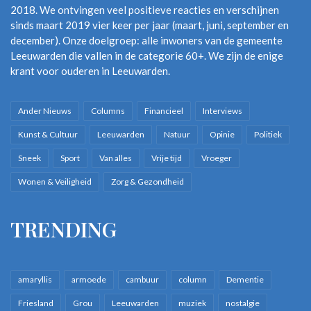
2018. We ontvingen veel positieve reacties en verschijnen
sinds maart 2019 vier keer per jaar (maart, juni, september en
december). Onze doelgroep: alle inwoners van de gemeente
Leeuwarden die vallen in de categorie 60+. We zijn de enige
krant voor ouderen in Leeuwarden.
Ander Nieuws
Columns
Financieel
Interviews
Kunst & Cultuur
Leeuwarden
Natuur
Opinie
Politiek
Sneek
Sport
Van alles
Vrije tijd
Vroeger
Wonen & Veiligheid
Zorg & Gezondheid
TRENDING
amaryllis
armoede
cambuur
column
Dementie
Friesland
Grou
Leeuwarden
muziek
nostalgie