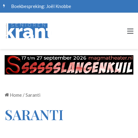
Boekbespreking: Joël Knobbe
M
Home
/
Saranti
SARANTI