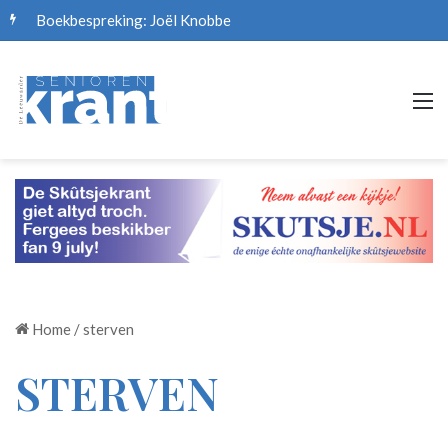
Boekbespreking: Joël Knobbe
M
Home
/
sterven
STERVEN