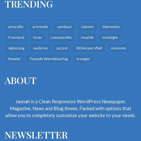
TRENDING
amaryllis
armoede
cambuur
column
Dementie
Friesland
Grou
Leeuwarden
muziek
nostalgie
oplossing
ouderen
puzzel
Ritsko van Vliet
senioren
theater
Tweede Wereldoorlog
vroeger
ABOUT
Jannah is a Clean Responsive WordPress Newspaper,
Magazine, News and Blog theme. Packed with options that
allow you to completely customize your website to your needs.
NEWSLETTER