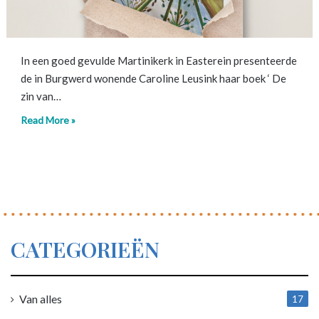
In een goed gevulde Martinikerk in Easterein presenteerde
de in Burgwerd wonende Caroline Leusink haar boek ‘ De
zin van…
Read More »
CATEGORIEËN
Van alles
17
1