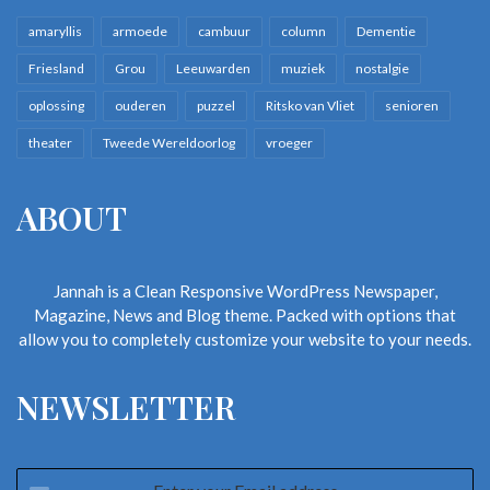
amaryllis
armoede
cambuur
column
Dementie
Friesland
Grou
Leeuwarden
muziek
nostalgie
oplossing
ouderen
puzzel
Ritsko van Vliet
senioren
theater
Tweede Wereldoorlog
vroeger
ABOUT
Jannah is a Clean Responsive WordPress Newspaper,
Magazine, News and Blog theme. Packed with options that
allow you to completely customize your website to your needs.
NEWSLETTER
Enter