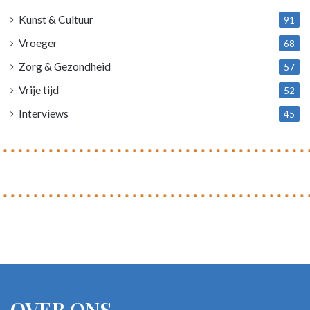
Kunst & Cultuur
91
Vroeger
68
Zorg & Gezondheid
57
Vrije tijd
52
Interviews
45
OVER ONS