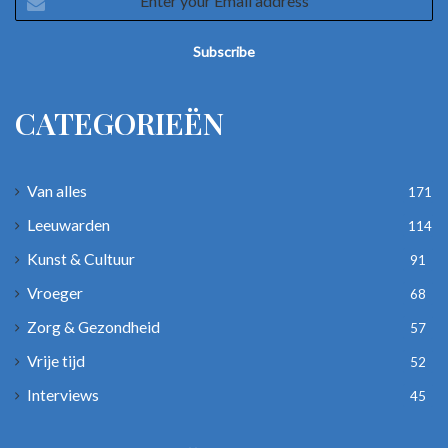
your
Email
address
CATEGORIEËN
Van alles
171
Leeuwarden
114
Kunst & Cultuur
91
Vroeger
68
Zorg & Gezondheid
57
Vrije tijd
52
Interviews
45