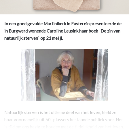
In een goed gevulde Martinikerk in Easterein presenteerde de
in Burgwerd wonende Caroline Leusink haar boek ‘ De zin van
natuurlijk sterven’ op 21 mei jl.
Natuurlijk sterven is het ultieme deel van het leven, hield ze
haar voornamelijk uit 60- plussers bestaande publiek voor. Het
is tijd om ons bezig te houden met de tijdelijkheid van het leven.