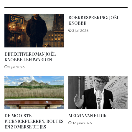
BOEKBESPREKING: JOËL
KNOBBE
3 juli 2026
DETECTIVEROMAN JOËL
KNOBBE LEEUWARDEN
3 juli 2026
DE MOOISTE
MELVIN VAN ELDIK
PICKNICKPLEKKEN, ROUTES
16 juni 2026
EN ZOMERSE UITJES