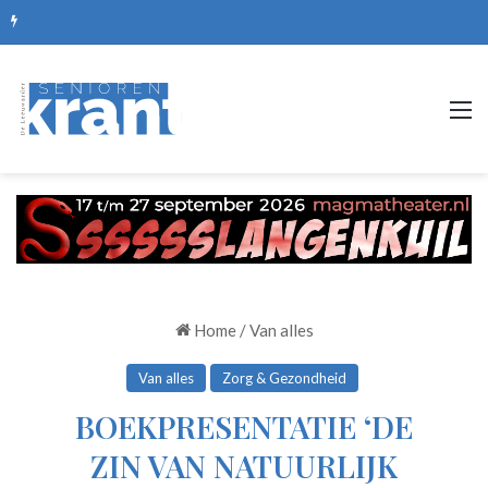
De mooiste picknickplekken, routes en zomerse uitjes
M
Home
/
Van alles
Van alles
Zorg & Gezondheid
BOEKPRESENTATIE ‘DE
ZIN VAN NATUURLIJK