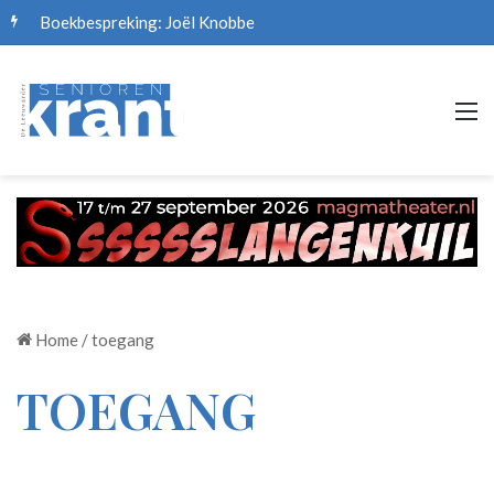
Boekbespreking: Joël Knobbe
M
Home
/
toegang
TOEGANG