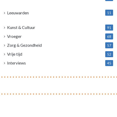
1
Leeuwarden
11
4
Kunst & Cultuur
91
Vroeger
68
Zorg & Gezondheid
57
Vrije tijd
52
Interviews
45