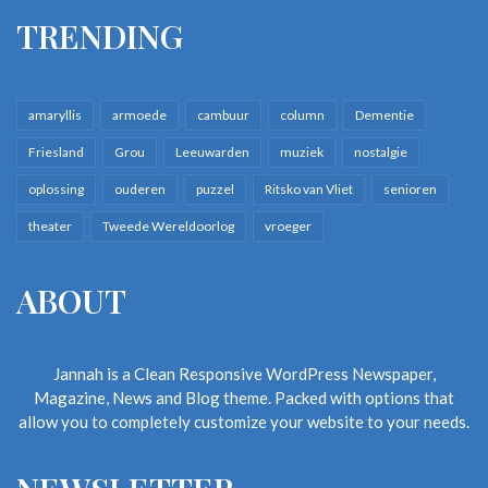
TRENDING
amaryllis
armoede
cambuur
column
Dementie
Friesland
Grou
Leeuwarden
muziek
nostalgie
oplossing
ouderen
puzzel
Ritsko van Vliet
senioren
theater
Tweede Wereldoorlog
vroeger
ABOUT
Jannah is a Clean Responsive WordPress Newspaper,
Magazine, News and Blog theme. Packed with options that
allow you to completely customize your website to your needs.