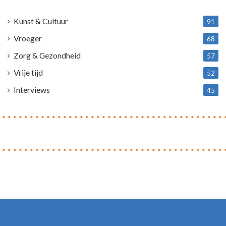
4
Kunst & Cultuur
91
Vroeger
68
Zorg & Gezondheid
57
Vrije tijd
52
Interviews
45