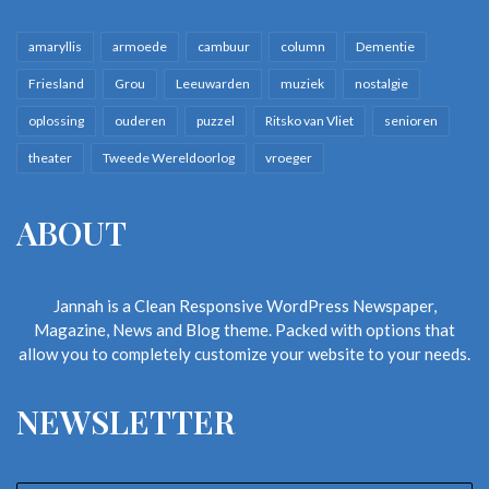
amaryllis
armoede
cambuur
column
Dementie
Friesland
Grou
Leeuwarden
muziek
nostalgie
oplossing
ouderen
puzzel
Ritsko van Vliet
senioren
theater
Tweede Wereldoorlog
vroeger
ABOUT
Jannah is a Clean Responsive WordPress Newspaper,
Magazine, News and Blog theme. Packed with options that
allow you to completely customize your website to your needs.
NEWSLETTER