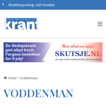
Boekbespreking: Joël Knobbe
M
Home
/
voddenman
VODDENMAN