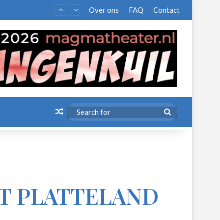
Over ons
FAQ
Contact
Random Article
Search
for
T PLATTELAND