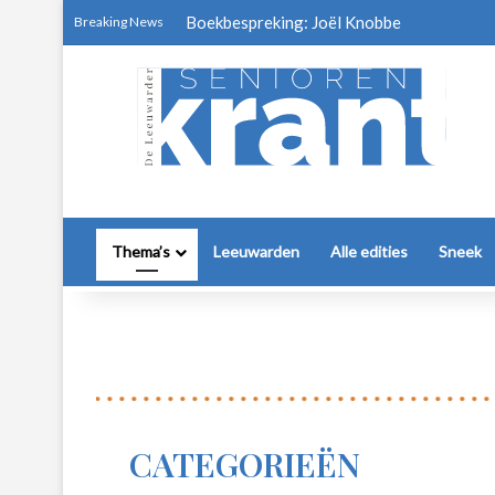
Boekbespreking: Joël Knobbe
Breaking News
Thema’s
Leeuwarden
Alle edities
Sneek
CATEGORIEËN