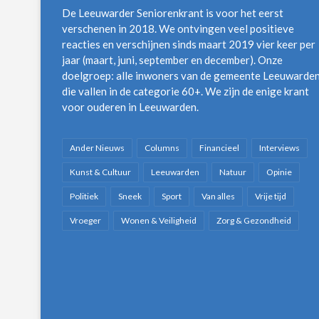
De Leeuwarder Seniorenkrant is voor het eerst
verschenen in 2018. We ontvingen veel positieve
reacties en verschijnen sinds maart 2019 vier keer per
jaar (maart, juni, september en december). Onze
doelgroep: alle inwoners van de gemeente Leeuwarde
die vallen in de categorie 60+. We zijn de enige krant
voor ouderen in Leeuwarden.
Ander Nieuws
Columns
Financieel
Interviews
Kunst & Cultuur
Leeuwarden
Natuur
Opinie
Politiek
Sneek
Sport
Van alles
Vrije tijd
Vroeger
Wonen & Veiligheid
Zorg & Gezondheid