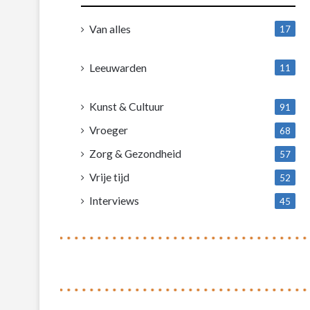
Van alles
17
1
Leeuwarden
11
4
Kunst & Cultuur
91
Vroeger
68
Zorg & Gezondheid
57
Vrije tijd
52
Interviews
45