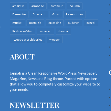
amaryllis
armoede
cambuur
column
Dementie
Friesland
Grou
Leeuwarden
muziek
nostalgie
oplossing
ouderen
puzzel
n
Ritsko van Vliet
senioren
theater
Tweede Wereldoorlog
vroeger
ABOUT
Jannah is a Clean Responsive WordPress Newspaper,
Magazine, News and Blog theme. Packed with options
that allow you to completely customize your website to
your needs.
NEWSLETTER