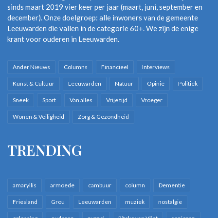
sinds maart 2019 vier keer per jaar (maart, juni, september en
verdwenen is het nostalgische gevoel nog niet. Onlangs
december). Onze doelgroep: alle inwoners van de gemeente
bestelde ik iets voor een oudere mevrouw bij Goldner en
Leeuwarden die vallen in de categorie 60+. We zijn de enige
sindsdien valt elke twee weken een papieren catalogus op de
krant voor ouderen in Leeuwarden.
mat, mét ouderwetse invulkaart. Heel fijn dat die mogelijkheid
er nog is voor mensen voor wie het internet niet toegankelijk
Ander Nieuws
Columns
Financieel
Interviews
is. ■
Kunst & Cultuur
Leeuwarden
Natuur
Opinie
Politiek
Sneek
Sport
Van alles
Vrije tijd
Vroeger
Wonen & Veiligheid
Zorg & Gezondheid
Catalogus vroeger
nostalgie
TRENDING
Postorderbedrijf
Ter Meulen Post
winkelen op het platteland
amaryllis
armoede
cambuur
column
Dementie
Friesland
Grou
Leeuwarden
muziek
nostalgie