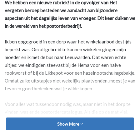
We hebben een nieuwe rubriek! In de opvolger van Het
vergeten beroep besteden we aandacht aan bijzondere
aspecten uit het dagelijks leven van vroeger. Dit keer duiken we
in de wereld van het postorderbedrijf.
Ik ben opgegroeid in een dorp waar het winkelaanbod destijds
beperkt was. Om uitgebreid te kunnen winkelen gingen mijn
moeder en ik met de bus naar Leeuwarden. Dat waren echte
uitjes: we eindigden steevast bij de Hema voor een halve
rookworst of bij de Likkepot voor een hazelnootschuimgebakje.
Omdat zulke uitstapjes niet wekelijks plaatvonden, moest je van
tevoren goed bedenken wat je wilde kopen.
Voor alles wat tussendoor nodig was, maar niet in het dorp te
vinden, was er de postordercatalogus. Als die op de mat viel,
voelde dat als een bijzonder moment. Ik kon er eindeloos in
Show More
bladeren: zoveel mooie en onbekende spullen. Mijn moeder
bestelde regelmatig bij Ter Meulen Post: bestelbon invullen, in