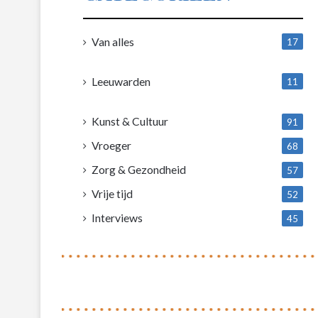
Van alles
17
1
Leeuwarden
11
4
Kunst & Cultuur
91
Vroeger
68
Zorg & Gezondheid
57
Vrije tijd
52
Interviews
45