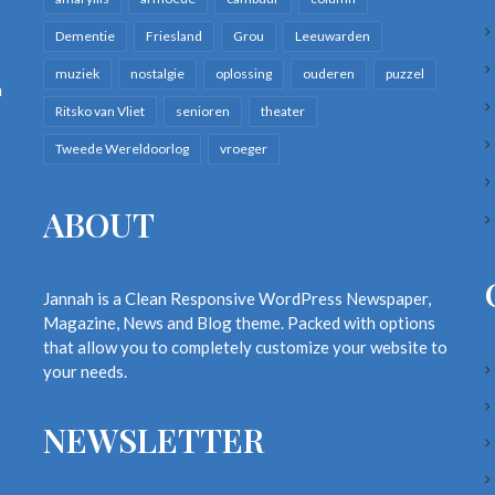
Dementie
Friesland
Grou
Leeuwarden
muziek
nostalgie
oplossing
ouderen
puzzel
n
Ritsko van Vliet
senioren
theater
Tweede Wereldoorlog
vroeger
ABOUT
Jannah is a Clean Responsive WordPress Newspaper,
Magazine, News and Blog theme. Packed with options
that allow you to completely customize your website to
your needs.
NEWSLETTER