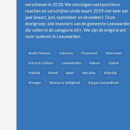
verschenen in 2018. We ontvingen veel positieve
reacties en verschijnen sinds maart 2019 vier keer per
jaar (maart, juni, september en december). Onze
doelgroep: alle inwoners van de gemeente Leeuwarde
die vallen in de categorie 60+. We zijn de enige krant
voor ouderen in Leeuwarden.
Ander Nieuws
Columns
Financieel
Interviews
Kunst & Cultuur
Leeuwarden
Natuur
Opinie
Politiek
Sneek
Sport
Van alles
Vrije tijd
Vroeger
Wonen & Veiligheid
Zorg & Gezondheid