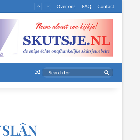
Over ons
FAQ
Contact
Random Article
Search
for
YSLÂN