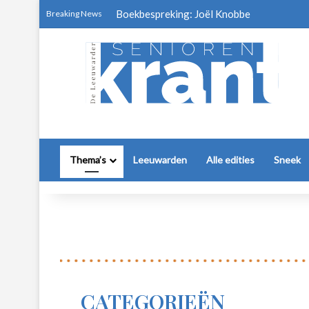
Boekbespreking: Joël Knobbe
Breaking News
Thema’s
Leeuwarden
Alle edities
Sneek
CATEGORIEËN