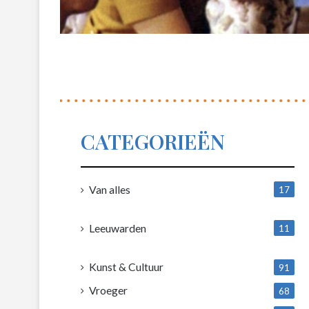
CATEGORIEËN
Van alles
17
1
Leeuwarden
11
4
Kunst & Cultuur
91
Vroeger
68