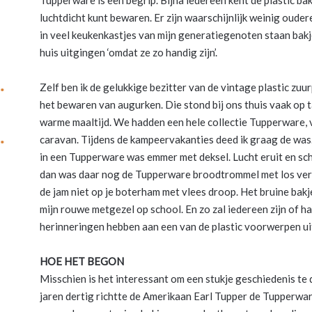
luchtdicht kunt bewaren. Er zijn waarschijnlijk weinig oude
in veel keukenkastjes van mijn generatiegenoten staan bak
huis uitgingen ‘omdat ze zo handig zijn’.
Zelf ben ik de gelukkige bezitter van de vintage plastic zuu
het bewaren van augurken. Die stond bij ons thuis vaak op t
warme maaltijd. We hadden een hele collectie Tupperware, v
caravan. Tijdens de kampeervakanties deed ik graag de was
in een Tupperware was emmer met deksel. Lucht eruit en s
dan was daar nog de Tupperware broodtrommel met los ver
de jam niet op je boterham met vlees droop. Het bruine bakj
mijn rouwe metgezel op school. En zo zal iedereen zijn of h
herinneringen hebben aan een van de plastic voorwerpen uit
HOE HET BEGON
Misschien is het interessant om een stukje geschiedenis te
jaren dertig richtte de Amerikaan Earl Tupper de Tupperwar