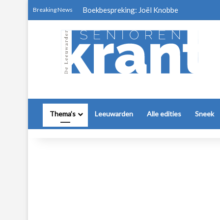
Boekbespreking: Joël Knobbe
Breaking News
Thema’s
Leeuwarden
Alle edities
Sneek