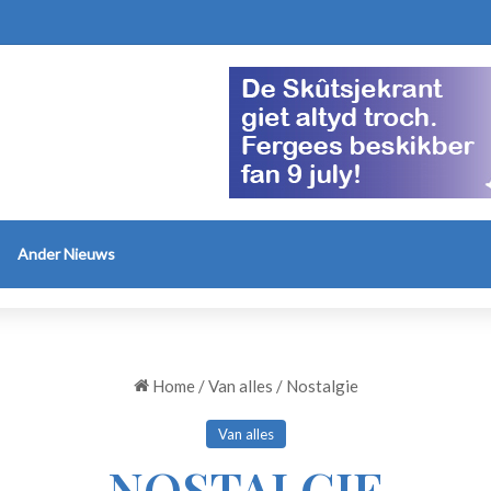
Ander Nieuws
Home
/
Van alles
/
Nostalgie
Van alles
NOSTALGIE