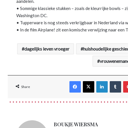
aandelen.
• Sommige klassieke stukken – zoals de kleurrijke bowls – z
Washington DC.
• Tupperware is nog steeds verkrijgbaar in Nederland via 
• In de film Airplane! zit een komische verwijzing naar een
dagelijks leven vroeger
huishoudelijke geschie
vrouwenemanc
Facebook
X
LinkedIn
Tum
Share
BOUKJE WIERSMA