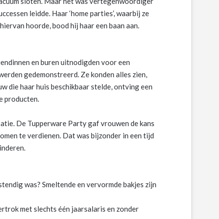
vacuüm sloten. Maar het was vertegenwoordiger
ccessen leidde. Haar ‘home parties’, waarbij ze
iervan hoorde, bood hij haar een baan aan.
iendinnen en buren uitnodigden voor een
werden gedemonstreerd. Ze konden alles zien,
w die haar huis beschikbaar stelde, ontving een
e producten.
patie. De Tupperware Party gaf vrouwen de kans
men te verdienen. Dat was bijzonder in een tijd
inderen.
stendig was? Smeltende en vervormde bakjes zijn
rtrok met slechts één jaarsalaris en zonder