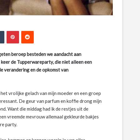
edIn
Tumblr
Pinterest
Reddit
rgeten beroep besteden we aandacht aan
t keer de Tupperwareparty, die niet alleen een
iale verandering en de opkomst van
r het vrolijke gelach van mijn moeder en een groep
eressant. De geur van parfum en koffie drong mijn
ond. Want die middag had ik de restjes uit de
 een vreemde mevrouw allemaal gekleurde bakjes
re party.
kjes, kommen en kannen waarin je van alles