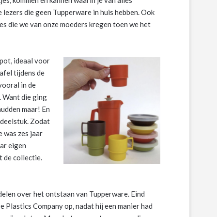
re lezers die geen Tupperware in huis hebben. Ook
jes die we van onze moeders kregen toen we het
rpot, ideaal voor
afel tijdens de
ooral in de
. Want die ging
chudden maar! En
deelstuk. Zodat
e was zes jaar
aar eigen
 de collectie.
 delen over het ontstaan van Tupperware. Eind
e Plastics Company op, nadat hij een manier had