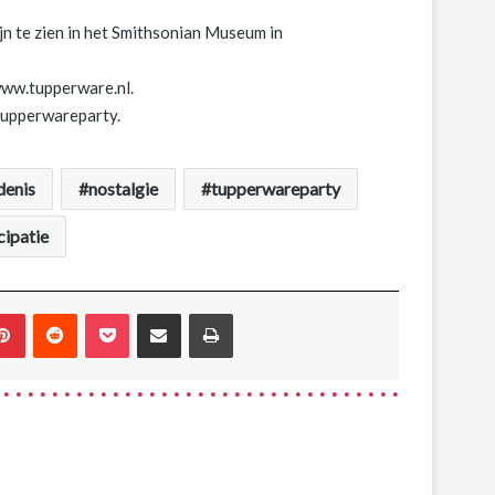
ijn te zien in het Smithsonian Museum in
www.tupperware.nl.
 Tupperwareparty.
denis
nostalgie
tupperwareparty
ipatie
blr
Pinterest
Reddit
Pocket
Share via Email
Print