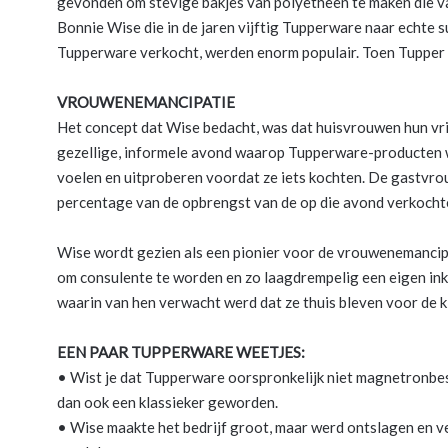
gevonden om stevige bakjes van polyetheen te maken die 
Bonnie Wise die in de jaren vijftig Tupperware naar echte su
Tupperware verkocht, werden enorm populair. Toen Tupper h
VROUWENEMANCIPATIE
Het concept dat Wise bedacht, was dat huisvrouwen hun vr
gezellige, informele avond waarop Tupperware-producten 
voelen en uitproberen voordat ze iets kochten. De gastvrou
percentage van de opbrengst van de op die avond verkocht
Wise wordt gezien als een pionier voor de vrouwenemanci
om consulente te worden en zo laagdrempelig een eigen inko
waarin van hen verwacht werd dat ze thuis bleven voor de k
EEN PAAR TUPPERWARE WEETJES:
• Wist je dat Tupperware oorspronkelijk niet magnetronbe
dan ook een klassieker geworden.
• Wise maakte het bedrijf groot, maar werd ontslagen en ve