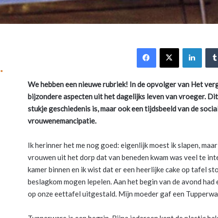
Facebook
X
Link
We hebben een nieuwe rubriek! In de opvolger van Het ve
bijzondere aspecten uit het dagelijks leven van vroeger. Di
stukje geschiedenis is, maar ook een tijdsbeeld van de soc
vrouwenemancipatie.
Ik herinner het me nog goed: eigenlijk moest ik slapen, maa
vrouwen uit het dorp dat van beneden kwam was veel te int
kamer binnen en ik wist dat er een heerlijke cake op tafel st
beslagkom mogen lepelen. Aan het begin van de avond had
op onze eettafel uitgestald. Mijn moeder gaf een Tupperwa
Tupperware is een begrip. Bijna iedereen kent de plastic ba