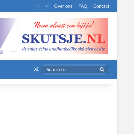
Over ons
FAQ
Contact
Random Article
Search
for