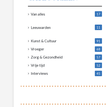
Van alles
17
1
Leeuwarden
11
4
Kunst & Cultuur
91
Vroeger
68
Zorg & Gezondheid
57
Vrije tijd
52
Interviews
45