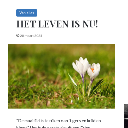
Van alles
HET LEVEN IS NU!
28 maart 2025
“De maaitiid is te rûken oan ’t gers en krûd en
blomt.” Het is de eerste zin uit een Fries…