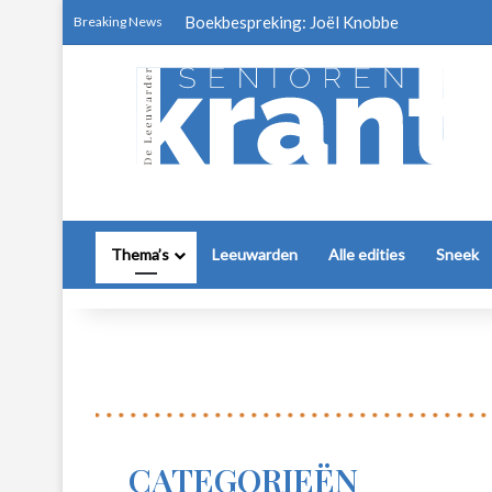
Boekbespreking: Joël Knobbe
Breaking News
Thema’s
Leeuwarden
Alle edities
Sneek
CATEGORIEËN