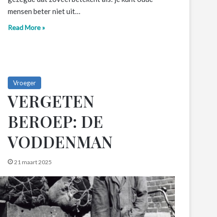
mensen beter niet uit…
Read More »
Vroeger
VERGETEN
BEROEP: DE
VODDENMAN
21 maart 2025