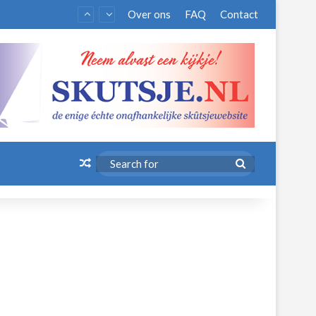
Over ons
FAQ
Contact
Random Article
Search
for