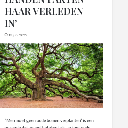
HAAR VERLEDEN
IN’
13 juni 2025
“Men moet geen oude bomen verplanten” is een
gezegde dat zoveel betekent als: je kunt oude