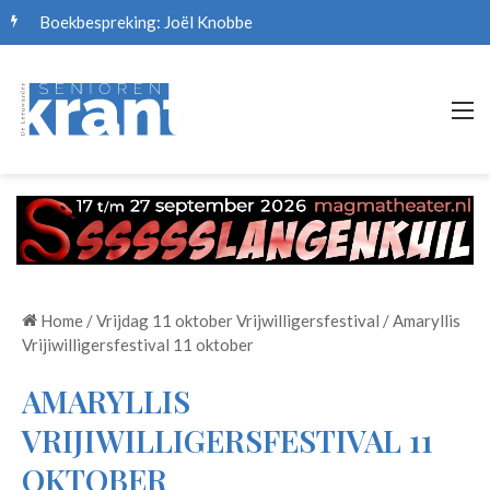
Boekbespreking: Joël Knobbe
M
Home
/
Vrijdag 11 oktober Vrijwilligersfestival
/
Amaryllis
Vrijiwilligersfestival 11 oktober
AMARYLLIS
VRIJIWILLIGERSFESTIVAL 11
OKTOBER