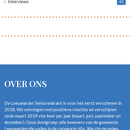
Interviews
45
OVER ONS
De Leeuwarder Seniorenkrant is voor het eerst verschenen in
2018. We ontvingen veel positieve reacties en verschijnen
sinds maart 2019 vier keer per jaar (maart, juni, september en
december). Onze doelgroep: alle inwoners van de gemeente
Leeuwarden die vallen in de categorie 60+. We zijn de enige