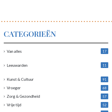
CATEGORIEËN
Van alles
17
1
Leeuwarden
11
4
Kunst & Cultuur
91
Vroeger
68
Zorg & Gezondheid
57
Vrije tijd
52