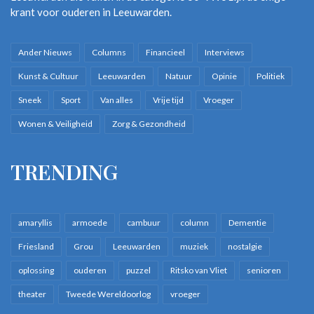
krant voor ouderen in Leeuwarden.
Ander Nieuws
Columns
Financieel
Interviews
Kunst & Cultuur
Leeuwarden
Natuur
Opinie
Politiek
Sneek
Sport
Van alles
Vrije tijd
Vroeger
Wonen & Veiligheid
Zorg & Gezondheid
TRENDING
amaryllis
armoede
cambuur
column
Dementie
Friesland
Grou
Leeuwarden
muziek
nostalgie
oplossing
ouderen
puzzel
Ritsko van Vliet
senioren
theater
Tweede Wereldoorlog
vroeger