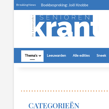
Boekbespreking: Joël Knobbe
Breaking News
Thema’s
Leeuwarden
Alle edities
Sneek
CATEGORIEËN