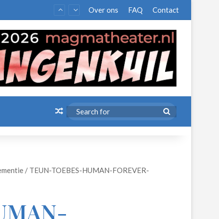
Over ons
FAQ
Contact
Random Article
Search
for
dementie
/
TEUN-TOEBES-HUMAN-FOREVER-
UMAN-