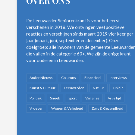
OVER ONS
De Leeuwarder Seniorenkrant is voor het eerst
verschenen in 2018. We ontvingen veel positieve
reacties en verschijnen sinds maart 2019 vier keer per
jaar (maart, juni, september en december). Onze
doelgroep: alle inwoners van de gemeente Leeuwarde
die vallen in de categorie 60+. We zijn de enige krant
voor ouderen in Leeuwarden.
Ander Nieuws
Columns
Financieel
Interviews
Kunst & Cultuur
Leeuwarden
Natuur
Opinie
Politiek
Sneek
Sport
Van alles
Vrije tijd
Vroeger
Wonen & Veiligheid
Zorg & Gezondheid