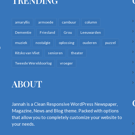
TRENDING
amaryllis
armoede
cambuur
column
Dementie
Friesland
Grou
Leeuwarden
muziek
nostalgie
oplossing
ouderen
puzzel
n
Ritsko van Vliet
senioren
theater
Tweede Wereldoorlog
vroeger
ABOUT
Jannah is a Clean Responsive WordPress Newspaper,
Magazine, News and Blog theme. Packed with options
that allow you to completely customize your website to
your needs.