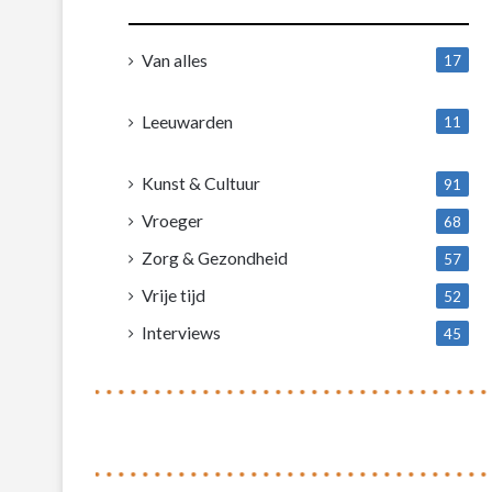
Van alles
17
1
Leeuwarden
11
4
Kunst & Cultuur
91
Vroeger
68
Zorg & Gezondheid
57
Vrije tijd
52
Interviews
45