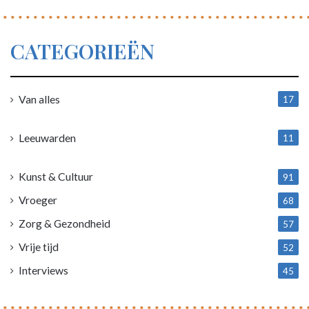
CATEGORIEËN
Van alles
17
1
Leeuwarden
11
4
Kunst & Cultuur
91
Vroeger
68
Zorg & Gezondheid
57
Vrije tijd
52
Interviews
45