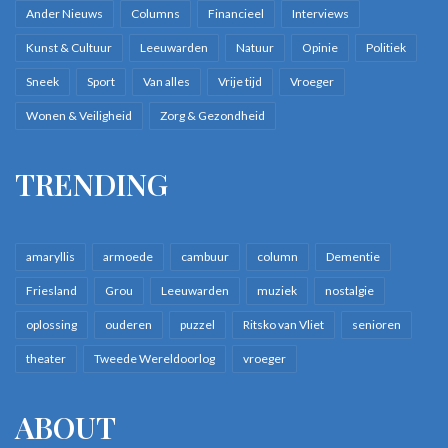
Ander Nieuws
Columns
Financieel
Interviews
Kunst & Cultuur
Leeuwarden
Natuur
Opinie
Politiek
Sneek
Sport
Van alles
Vrije tijd
Vroeger
Wonen & Veiligheid
Zorg & Gezondheid
TRENDING
amaryllis
armoede
cambuur
column
Dementie
Friesland
Grou
Leeuwarden
muziek
nostalgie
oplossing
ouderen
puzzel
Ritsko van Vliet
senioren
theater
Tweede Wereldoorlog
vroeger
ABOUT