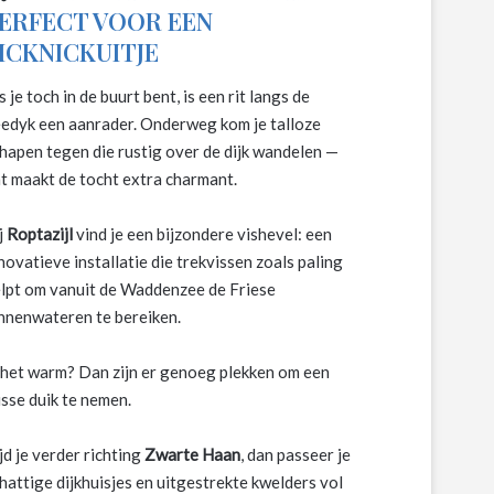
ERFECT VOOR EEN
ICKNICKUITJE
s je toch in de buurt bent, is een rit langs de
edyk een aanrader. Onderweg kom je talloze
hapen tegen die rustig over de dijk wandelen —
t maakt de tocht extra charmant.
j
Roptazijl
vind je een bijzondere vishevel: een
novatieve installatie die trekvissen zoals paling
lpt om vanuit de Waddenzee de Friese
nnenwateren te bereiken.
 het warm? Dan zijn er genoeg plekken om een
isse duik te nemen.
jd je verder richting
Zwarte Haan
, dan passeer je
hattige dijkhuisjes en uitgestrekte kwelders vol