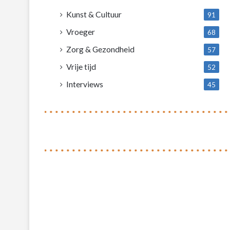
Kunst & Cultuur
91
Vroeger
68
Zorg & Gezondheid
57
Vrije tijd
52
Interviews
45