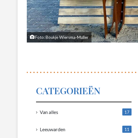
Foto: Boukje Wiersma-Muller
CATEGORIEËN
Van alles
17
1
Leeuwarden
11
4