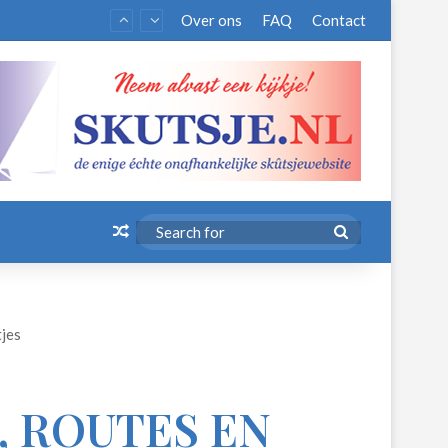
Over ons
FAQ
Contact
Random Article
Search
for
tjes
, ROUTES EN