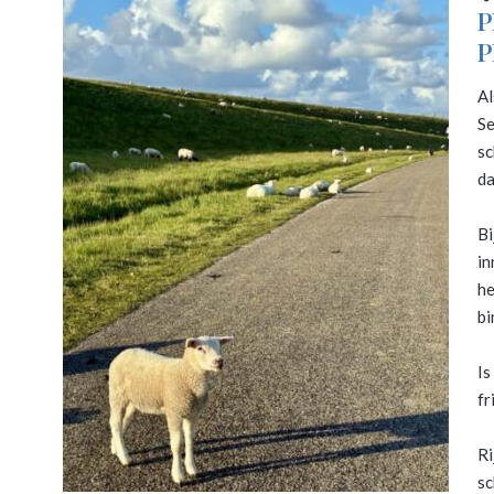
P
P
Al
Se
sc
da
Bi
in
he
bi
Is
fr
Ri
sc