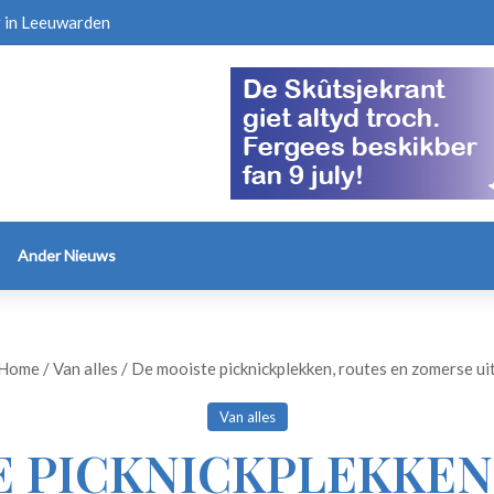
r in Leeuwarden
Ander Nieuws
Home
/
Van alles
/
De mooiste picknickplekken, routes en zomerse ui
Van alles
 PICKNICKPLEKKEN