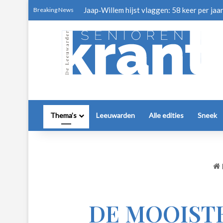
Jaap‑Willem hijst vlaggen: 58 keer per jaa
Breaking News
Thema’s
Leeuwarden
Alle edities
Sneek
DE MOOISTE