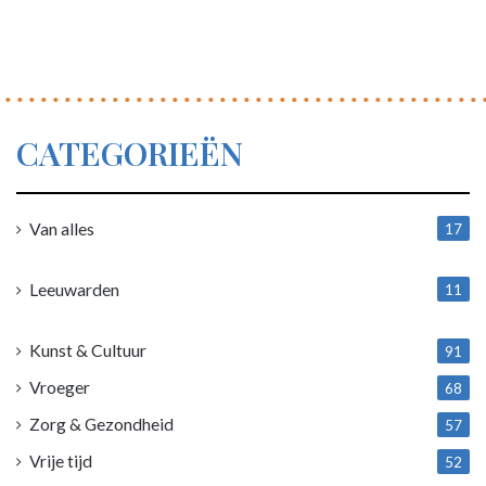
CATEGORIEËN
Van alles
17
1
Leeuwarden
11
4
Kunst & Cultuur
91
Vroeger
68
Zorg & Gezondheid
57
Vrije tijd
52