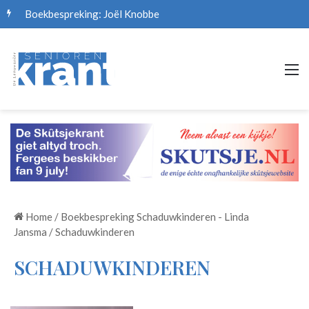
Boekbespreking: Joël Knobbe
M
Home
/
Boekbespreking Schaduwkinderen - Linda
Jansma
/
Schaduwkinderen
SCHADUWKINDEREN