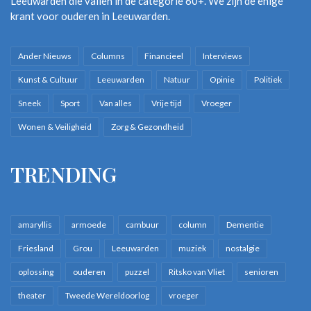
Leeuwarden die vallen in de categorie 60+. We zijn de enige
krant voor ouderen in Leeuwarden.
Ander Nieuws
Columns
Financieel
Interviews
Kunst & Cultuur
Leeuwarden
Natuur
Opinie
Politiek
Sneek
Sport
Van alles
Vrije tijd
Vroeger
Wonen & Veiligheid
Zorg & Gezondheid
TRENDING
amaryllis
armoede
cambuur
column
Dementie
Friesland
Grou
Leeuwarden
muziek
nostalgie
oplossing
ouderen
puzzel
Ritsko van Vliet
senioren
theater
Tweede Wereldoorlog
vroeger