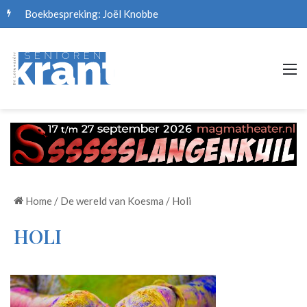
Boekbespreking: Joël Knobbe
M
Home
/
De wereld van Koesma
/
Holi
HOLI