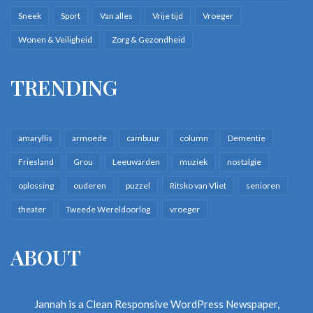
Sneek
Sport
Van alles
Vrije tijd
Vroeger
Wonen & Veiligheid
Zorg & Gezondheid
TRENDING
amaryllis
armoede
cambuur
column
Dementie
Friesland
Grou
Leeuwarden
muziek
nostalgie
oplossing
ouderen
puzzel
Ritsko van Vliet
senioren
theater
Tweede Wereldoorlog
vroeger
ABOUT
Jannah is a Clean Responsive WordPress Newspaper,