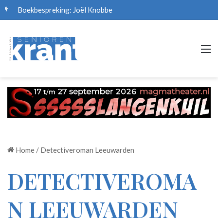
Boekbespreking: Joël Knobbe
M
Home
/
Detectiveroman Leeuwarden
DETECTIVEROMA
N LEEUWARDEN