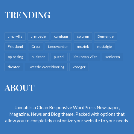
TRENDING
amaryllis
armoede
cambuur
column
Dementie
Friesland
Grou
Leeuwarden
muziek
nostalgie
oplossing
ouderen
puzzel
Ritsko van Vliet
senioren
theater
Tweede Wereldoorlog
vroeger
ABOUT
Jannah is a Clean Responsive WordPress Newspaper,
Magazine, News and Blog theme. Packed with options that
allow you to completely customize your website to your needs.