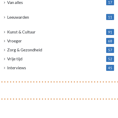
Van alles
17
1
Leeuwarden
11
4
Kunst & Cultuur
91
Vroeger
68
Zorg & Gezondheid
57
Vrije tijd
52
Interviews
45