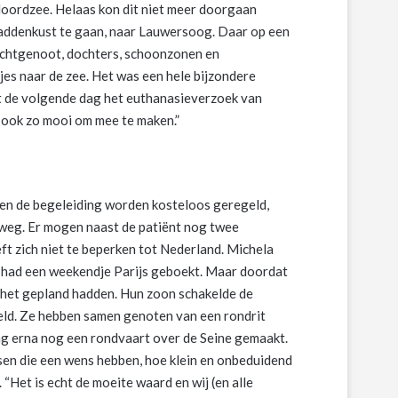
Noordzee. Helaas kon dit niet meer doorgaan
Waddenkust te gaan, naar Lauwersoog. Daar op een
 echtgenoot, dochters, schoonzonen en
jes naar de zee. Het was een hele bijzondere
t de volgende dag het euthanasieverzoek van
 ook zo mooi om mee te maken.”
 en de begeleiding worden kosteloos geregeld,
weg. Er mogen naast de patiënt nog twee
ft zich niet te beperken tot Nederland. Michela
el had een weekendje Parijs geboekt. Maar doordat
 het gepland hadden. Hun zoon schakelde de
ld. Ze hebben samen genoten van een rondrit
dag erna nog een rondvaart over de Seine gemaakt.
sen die een wens hebben, hoe klein en onbeduidend
 “Het is echt de moeite waard en wij (en alle