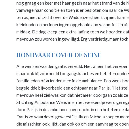
nog graag een keer met haar gezin naar het strand van de 
vanwege haar conditie en toen is er besloten om naar de 
terras, met uitzicht over de Waddenzee, heeft zij met haar
kleinkinderen herinneringen opgehaald aan vakanties en uit
middag. De dag kreeg een extra lading toen we hoorden da
mevrouw zou worden ingewilligd. Erg verdrietig, maar toch
RONDVAART OVER DE SEINE
Alle wensen worden gratis vervuld. Niet alleen het vervoer
maar ook bijvoorbeeld toegangskaartjes en het eten onder
familieleden of vrienden mee in de ambulance. Een wens hoe
begeleidde bijvoorbeeld een echtpaar naar Parijs. “Het st
mevrouw heel ziekwas kon dat niet meer doorgaan zoals ze
Stichting Ambulance Wens in en het weekendje werd gerege
door Parijs in de ambulance, overnacht in een hotel en de 
Dat is zo waardevol geweest.” Hilly en Michela roepen men
die misschien ook lijkt, dan ook op om een aanvraag te doen.