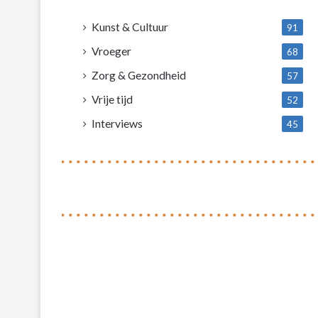
4
Kunst & Cultuur
91
Vroeger
68
Zorg & Gezondheid
57
Vrije tijd
52
Interviews
45