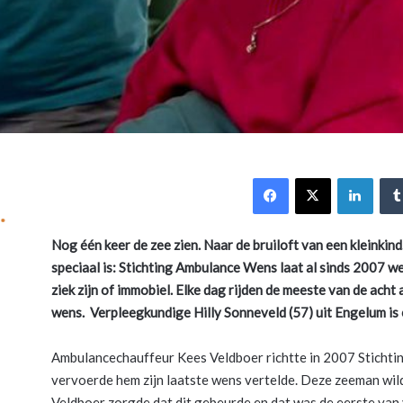
Facebook
X
Link
Nog één keer de zee zien. Naar de bruiloft van een kleinkin
speciaal is: Stichting Ambulance Wens laat al sinds 2007
we
ziek zijn of immobiel.
Elke dag rijden de meeste van de acht
wens. Verpleegkundige Hilly Sonneveld (57)
uit Engelum is 
Ambulancechauffeur Kees Veldboer richtte in 2007 Stichtin
vervoerde hem zijn laatste wens vertelde. Deze zeeman wil
Veldboer zorgde dat dit gebeurde en dat was de eerste van v