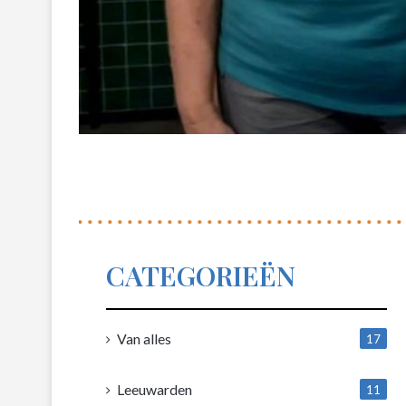
CATEGORIEËN
Van alles
17
1
Leeuwarden
11