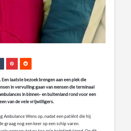
edIn
Tumblr
Pinterest
Reddit
d. Een laatste bezoek
brengen aan een plek die
nsen in vervulling gaan van mensen die terminaal
 ambulances in binnen- en buitenland
rond voor een
een van de vele vrijwilligers.
g Ambulance Wens op, nadat een patiënt die hij
de graag nog een keer op een schip varen.
ele wensen; tot nu toe zo’n twintigduizend. Op dit