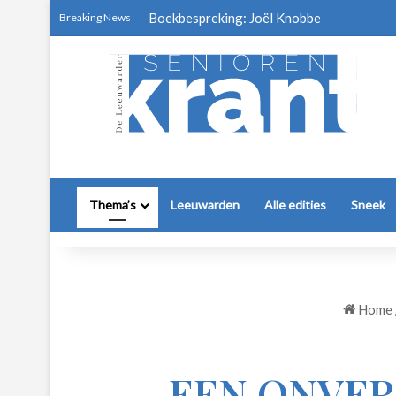
Boekbespreking: Joël Knobbe
Breaking News
Thema’s
Leeuwarden
Alle edities
Sneek
Home
EEN ONVER