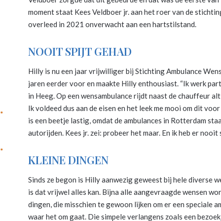
moment staat Kees Veldboer jr. aan het roer van de stichting
overleed in 2021 onverwacht aan een hartstilstand.
NOOIT SPIJT GEHAD
Hilly is nu een jaar vrijwilliger bij Stichting Ambulance We
jaren eerder voor en maakte Hilly enthousiast. “Ik werk par
in Heeg. Op een wensambulance rijdt naast de chauffeur al
Ik voldeed dus aan de eisen en het leek me mooi om dit voor
is een beetje lastig, omdat de ambulances in Rotterdam sta
autorijden. Kees jr. zei: probeer het maar. En ik heb er nooit 
KLEINE DINGEN
Sinds ze begon is Hilly aanwezig geweest bij hele diverse
is dat vrijwel alles kan. Bijna alle aangevraagde wensen wo
dingen, die misschien te gewoon lijken om er een speciale am
waar het om gaat. Die simpele verlangens zoals een bezoekj