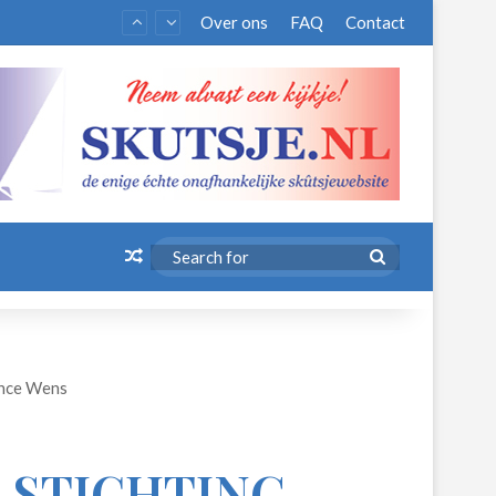
Over ons
FAQ
Contact
Random Article
Search
for
ance Wens
 STICHTING