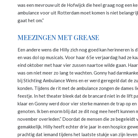
was een mevrouw uit de Hofwijck die heel graag nog een ke
ambulance voor uit Rotterdam moet komen is niet belangri
gaat het om.”
MEEZINGEN MET GREASE
Een andere wens die Hilly zich nog goed kan herinneren is d
en was dol op musicals. Voor haar 65e verjaardag had ze ka
eind oktober met haar vier zussen naartoe wilde gaan. Haar
was om niet meer zo lang te wachten. Gonny had darmkanker
bij Stichting Ambulance Wens en er werd geregeld dat de zu
konden. Tijdens de rit met de ambulance zongen de dames li
feestje. In het theater bleek dat de brancard niet in de li
klaar en Gonny werd door vier sterke mannen de trap op en 
genoten. Ik ben enorm blij dat ze dit nog mee heeft kunnen
november overleden.” Doordat de mensen die ze begeleidt vaak
gemakkelijk. Hilly heeft echter drie jaar in een hospice gewe
prachtig dat iemand tijdens het laatste stukje van zijn lev