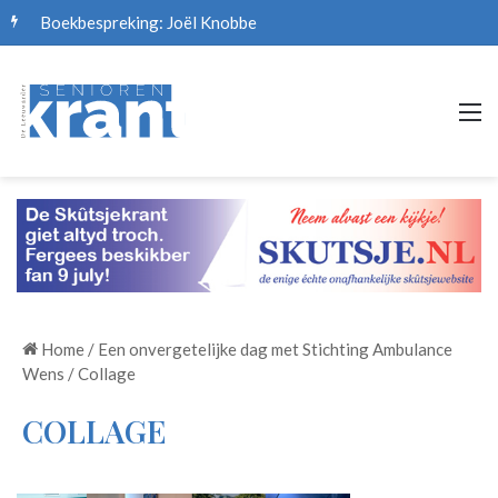
Boekbespreking: Joël Knobbe
M
Home
/
Een onvergetelijke dag met Stichting Ambulance
Wens
/
Collage
COLLAGE