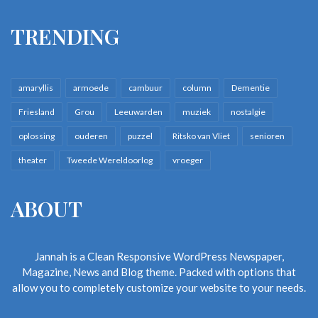
TRENDING
amaryllis
armoede
cambuur
column
Dementie
Friesland
Grou
Leeuwarden
muziek
nostalgie
oplossing
ouderen
puzzel
Ritsko van Vliet
senioren
theater
Tweede Wereldoorlog
vroeger
ABOUT
Jannah is a Clean Responsive WordPress Newspaper,
Magazine, News and Blog theme. Packed with options that
allow you to completely customize your website to your needs.