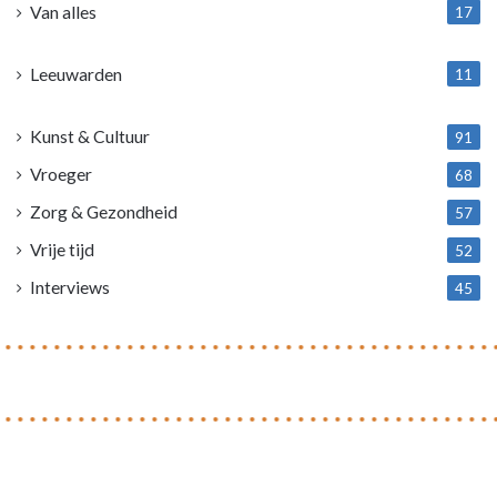
Van alles
17
1
Leeuwarden
11
4
Kunst & Cultuur
91
Vroeger
68
Zorg & Gezondheid
57
Vrije tijd
52
Interviews
45