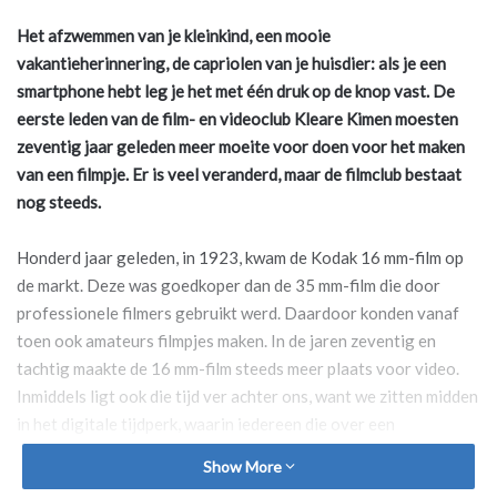
Het afzwemmen van je kleinkind, een mooie
vakantieherinnering, de capriolen
van je huisdier: als je een
smartphone hebt leg je het met één druk op de knop
vast. De
eerste leden van de film- en videoclub Kleare Kimen moesten
zeventig
jaar geleden meer moeite voor doen voor het maken
van een filmpje. Er is veel
veranderd, maar de filmclub bestaat
nog steeds.
Honderd jaar geleden, in 1923, kwam de Kodak 16 mm-film op
de markt. Deze was goedkoper dan de 35 mm-film die door
professionele filmers gebruikt werd. Daardoor konden vanaf
toen ook amateurs filmpjes maken. In de jaren zeventig en
tachtig maakte de 16 mm-film steeds meer plaats voor video.
Inmiddels ligt ook die tijd ver achter ons, want we zitten midden
in het digitale tijdperk, waarin iedereen die over een
smartphone beschikt naar hartenlust kan fotograferen en
Show More
filmen.