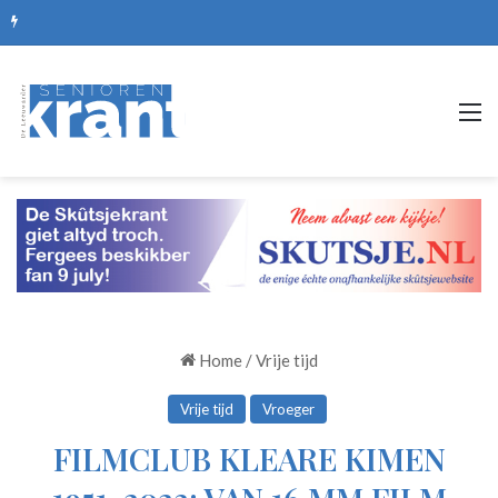
De mooiste picknickplekken, routes en zomerse uitjes
M
Home
/
Vrije tijd
Vrije tijd
Vroeger
FILMCLUB KLEARE KIMEN