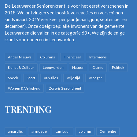
Filmclub
Kleare Kimen
De Leeuwarder Seniorenkrant is voor het eerst verschenen in
2018. We ontvingen veel positieve reacties en verschijnen
sinds maart 2019 vier keer per jaar (maart, juni, september en
december). Onze doelgroep: alle inwoners van de gemeente
Leeuwarden die vallen in de categorie 60+. We zijn de enige
krant voor ouderen in Leeuwarden.
Ander Nieuws
Columns
Financieel
Interviews
Kunst & Cultuur
Leeuwarden
Natuur
Opinie
Politiek
Sneek
Sport
Van alles
Vrije tijd
Vroeger
Wonen & Veiligheid
Zorg & Gezondheid
TRENDING
amaryllis
armoede
cambuur
column
Dementie