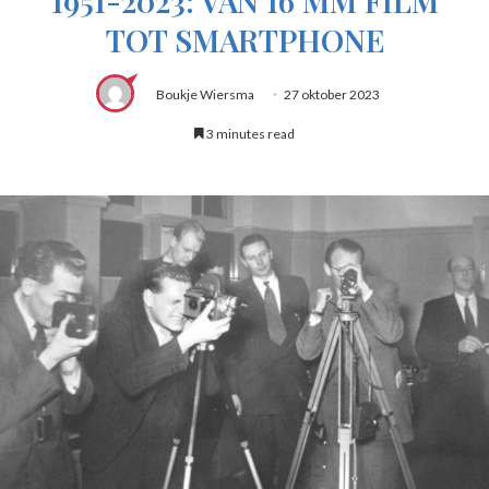
1951-2023: VAN 16 MM FILM
TOT SMARTPHONE
Boukje Wiersma
27 oktober 2023
3 minutes read