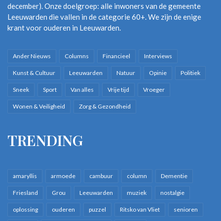
december). Onze doelgroep: alle inwoners van de gemeente
Leeuwarden die vallen in de categorie 60+. We zijn de enige
krant voor ouderen in Leeuwarden.
Ander Nieuws
Columns
Financieel
Interviews
Kunst & Cultuur
Leeuwarden
Natuur
Opinie
Politiek
Sneek
Sport
Van alles
Vrije tijd
Vroeger
Wonen & Veiligheid
Zorg & Gezondheid
TRENDING
amaryllis
armoede
cambuur
column
Dementie
Friesland
Grou
Leeuwarden
muziek
nostalgie
oplossing
ouderen
puzzel
Ritsko van Vliet
senioren