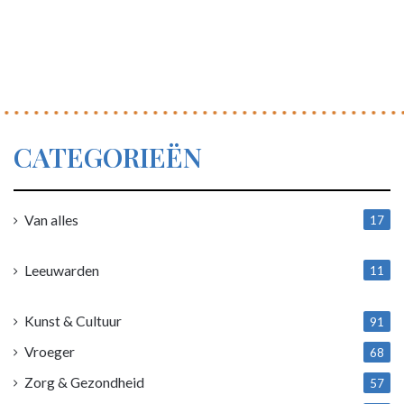
CATEGORIEËN
Van alles
17
1
Leeuwarden
11
4
Kunst & Cultuur
91
Vroeger
68
Zorg & Gezondheid
57