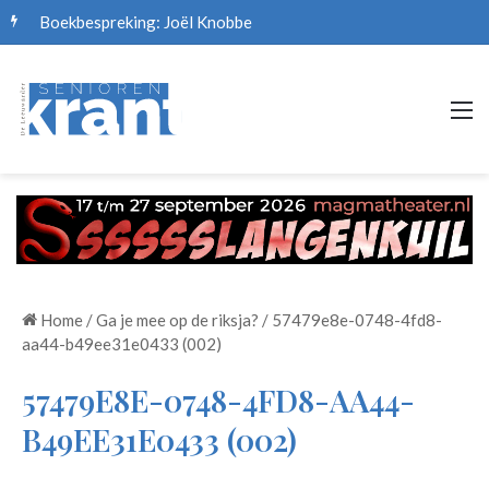
Boekbespreking: Joël Knobbe
M
Home
/
Ga je mee op de riksja?
/
57479e8e-0748-4fd8-
aa44-b49ee31e0433 (002)
57479E8E-0748-4FD8-AA44-
B49EE31E0433 (002)