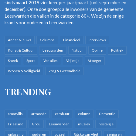
Jan alles meegemaakt. Dieptepunt was het seizoen met Simon
sinds maart 2019 vier keer per jaar (maart, juni, september en
Kistemaker: Cambuur werd laatste van de Eerste Divisie. Fritz
december). Onze doelgroep: alle inwoners van de gemeente
Leeuwarden die vallen in de categorie 60+. We zijn de enige
Korbach, zijn portret hangt toevallig naast dat van Kistemaker
krant voor ouderen in Leeuwarden.
in de persruimte, was een van de hoogtepunten. “Een sensatie,
die man. Een flapuit.”
Ander Nieuws
Columns
Financieel
Interviews
Jan hing overigens na Cambuur zijn voetbalschoenen niet aan
Kunst & Cultuur
Leeuwarden
Natuur
Opinie
Politiek
de wilgen. In 1975 verhuisde hij naar Stiens. Daar voetbalde hij
Sneek
Sport
Van alles
Vrije tijd
Vroeger
vijftien jaar lang met veel plezier bij de veteranen.
Wonen & Veiligheid
Zorg & Gezondheid
TRENDING
amaryllis
armoede
cambuur
column
Dementie
Friesland
Grou
Leeuwarden
muziek
nostalgie
oplossing
ouderen
puzzel
Ritsko van Vliet
senioren