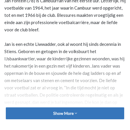
Jan Fontein (78) is Cambuurfan van het eerste uur. Letterlijk. Hij
voetbalde van 1964, het jaar waarin Cambuur werd opgericht,
tot en met 1966 bij de club. Blessures maakten vroegtijdig een
einde aan zijn professionele voetbalcarrière, maar de liefde
voor de club bleef.
Jan is een echte Liwwadder, ook al woont hij sinds decennia in
Stiens. Geboren en getogen in de volksbuurt het
IJsbaankwartier, waar de kinderrijke gezinnen woonden, was hij
het nakomertje in een gezin met vijf kinderen. Jans vader was
opperman in de bouw en sjouwde de hele dag ladders op en af
om metselaars van stenen en cement te voorzien. De liefde
voor voetbal zat er al vroeg in. “In die tijd mocht je niet op
straat voetballen. De politie controleerde regelmatig en als je
werd gesnapt, dan werd je bal ingenomen. Die kon je dan op
woensdagmiddag weer ophalen, nadat je strafregels had
Show More
geschreven”, vertelt Jan. Hij ging bij Rood Geel voetballen, net
als zijn vrienden. De voetbalclub VV Leeuwarden speelde op de