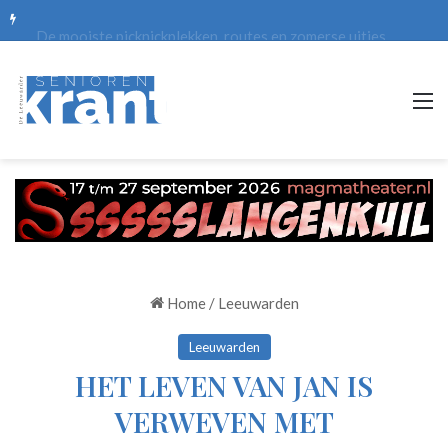
De mooiste picknickplekken, routes en zomerse uitjes
M
Home
/
Leeuwarden
Leeuwarden
HET LEVEN VAN JAN IS
VERWEVEN MET