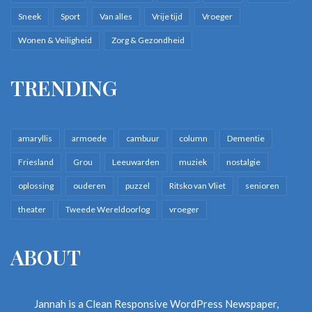
Sneek
Sport
Van alles
Vrije tijd
Vroeger
Wonen & Veiligheid
Zorg & Gezondheid
TRENDING
amaryllis
armoede
cambuur
column
Dementie
Friesland
Grou
Leeuwarden
muziek
nostalgie
oplossing
ouderen
puzzel
Ritsko van Vliet
senioren
theater
Tweede Wereldoorlog
vroeger
ABOUT
Jannah is a Clean Responsive WordPress Newspaper,