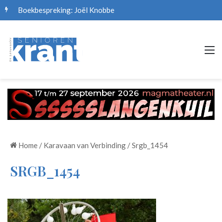
Boekbespreking: Joël Knobbe
M
Home
/
Karavaan van Verbinding
/
Srgb_1454
SRGB_1454