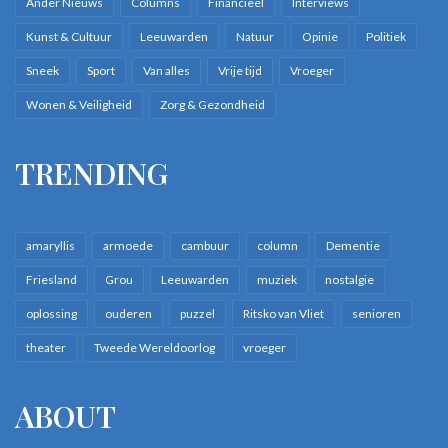
Ander Nieuws
Columns
Financieel
Interviews
Kunst & Cultuur
Leeuwarden
Natuur
Opinie
Politiek
Sneek
Sport
Van alles
Vrije tijd
Vroeger
Wonen & Veiligheid
Zorg & Gezondheid
TRENDING
amaryllis
armoede
cambuur
column
Dementie
Friesland
Grou
Leeuwarden
muziek
nostalgie
oplossing
ouderen
puzzel
Ritsko van Vliet
senioren
theater
Tweede Wereldoorlog
vroeger
ABOUT