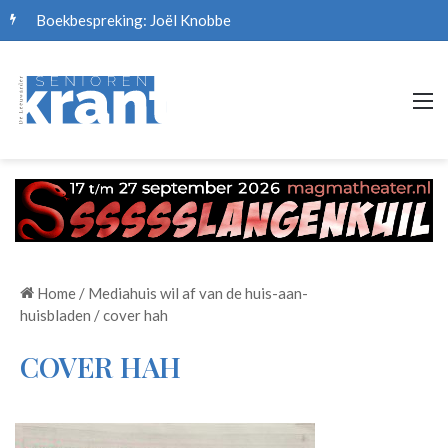
Boekbespreking: Joël Knobbe
M
Home
/
Mediahuis wil af van de huis-aan-
huisbladen
/
cover hah
COVER HAH