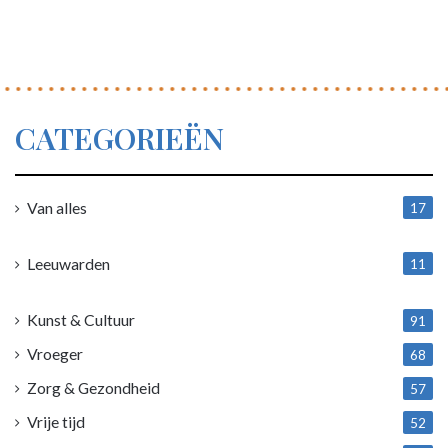
CATEGORIEËN
Van alles
17
1
Leeuwarden
11
4
Kunst & Cultuur
91
Vroeger
68
Zorg & Gezondheid
57
Vrije tijd
52