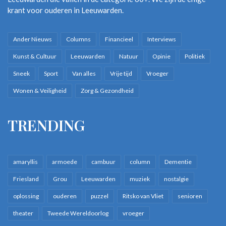
krant voor ouderen in Leeuwarden.
Ander Nieuws
Columns
Financieel
Interviews
Kunst & Cultuur
Leeuwarden
Natuur
Opinie
Politiek
Sneek
Sport
Van alles
Vrije tijd
Vroeger
Wonen & Veiligheid
Zorg & Gezondheid
TRENDING
amaryllis
armoede
cambuur
column
Dementie
Friesland
Grou
Leeuwarden
muziek
nostalgie
oplossing
ouderen
puzzel
Ritsko van Vliet
senioren
theater
Tweede Wereldoorlog
vroeger