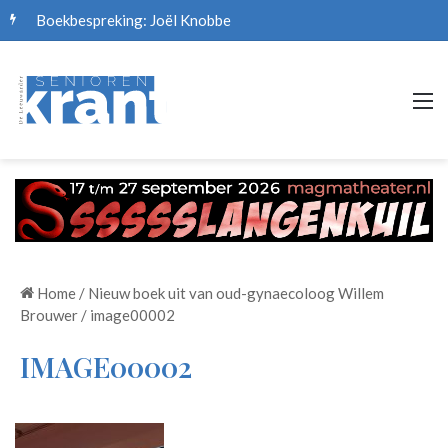
Boekbespreking: Joël Knobbe
M
Home
/
Nieuw boek uit van oud-gynaecoloog Willem
Brouwer
/
image00002
IMAGE00002