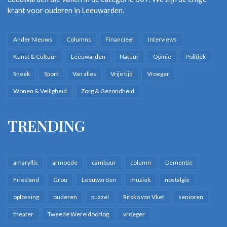
krant voor ouderen in Leeuwarden.
Ander Nieuws
Columns
Financieel
Interviews
Kunst & Cultuur
Leeuwarden
Natuur
Opinie
Politiek
Sneek
Sport
Van alles
Vrije tijd
Vroeger
Wonen & Veiligheid
Zorg & Gezondheid
TRENDING
amaryllis
armoede
cambuur
column
Dementie
Friesland
Grou
Leeuwarden
muziek
nostalgie
oplossing
ouderen
puzzel
Ritsko van Vliet
senioren
theater
Tweede Wereldoorlog
vroeger