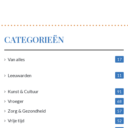
CATEGORIEËN
Van alles
17
1
Leeuwarden
11
4
Kunst & Cultuur
91
Vroeger
68
Zorg & Gezondheid
57
Vrije tijd
52