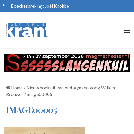
Boekbespreking: Joël Knobbe
M
Home
/
Nieuw boek uit van oud-gynaecoloog Willem
Brouwer
/
image00005
IMAGE00005