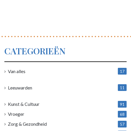
CATEGORIEËN
Van alles
17
1
Leeuwarden
11
4
Kunst & Cultuur
91
Vroeger
68
Zorg & Gezondheid
57