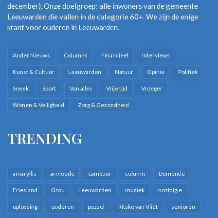
december). Onze doelgroep: alle inwoners van de gemeente
Leeuwarden die vallen in de categorie 60+. We zijn de enige
krant voor ouderen in Leeuwarden.
Ander Nieuws
Columns
Financieel
Interviews
Kunst & Cultuur
Leeuwarden
Natuur
Opinie
Politiek
Sneek
Sport
Van alles
Vrije tijd
Vroeger
Wonen & Veiligheid
Zorg & Gezondheid
TRENDING
amaryllis
armoede
cambuur
column
Dementie
Friesland
Grou
Leeuwarden
muziek
nostalgie
oplossing
ouderen
puzzel
Ritsko van Vliet
senioren