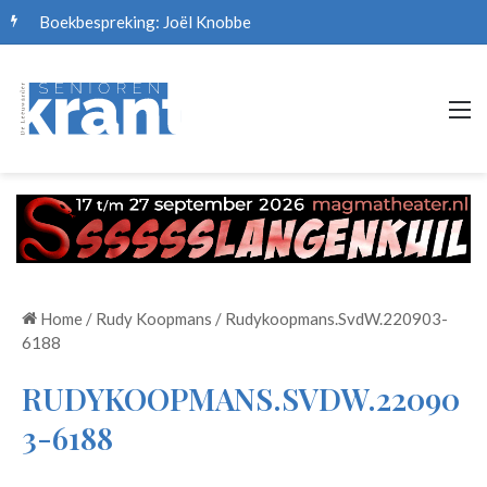
Boekbespreking: Joël Knobbe
M
Home
/
Rudy Koopmans
/
Rudykoopmans.SvdW.220903-
6188
RUDYKOOPMANS.SVDW.22090
3-6188