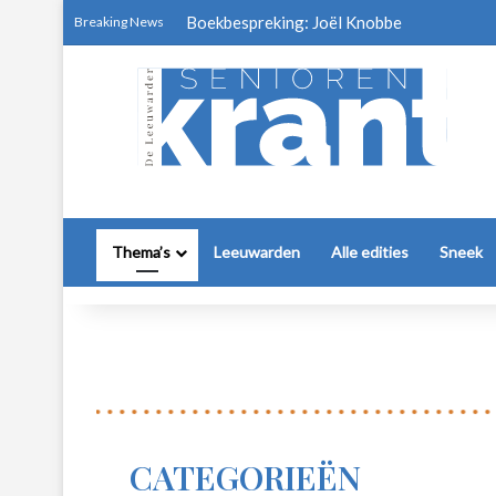
Boekbespreking: Joël Knobbe
Breaking News
Thema’s
Leeuwarden
Alle edities
Sneek
CATEGORIEËN