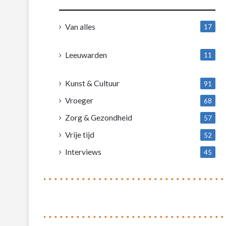
Van alles
17
1
Leeuwarden
11
4
Kunst & Cultuur
91
Vroeger
68
Zorg & Gezondheid
57
Vrije tijd
52
Interviews
45