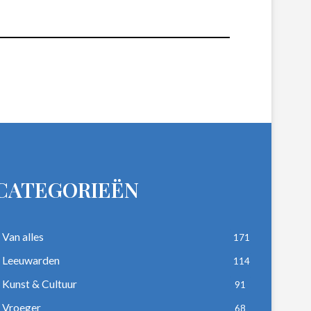
CATEGORIEËN
Van alles
171
Leeuwarden
114
Kunst & Cultuur
91
Vroeger
68