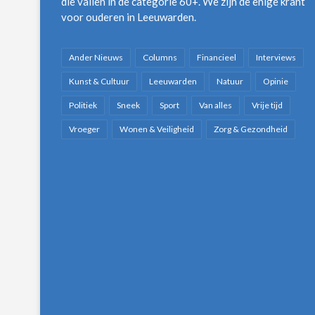
die vallen in de categorie 60+. We zijn de enige krant
voor ouderen in Leeuwarden.
Ander Nieuws
Columns
Financieel
Interviews
Kunst & Cultuur
Leeuwarden
Natuur
Opinie
Politiek
Sneek
Sport
Van alles
Vrije tijd
Vroeger
Wonen & Veiligheid
Zorg & Gezondheid