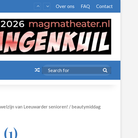
Over ons
FAQ
Contact
Random Article
Search
for
t welzijn van Leeuwarder senioren!
/
beautymiddag
(1)