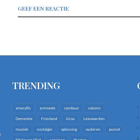
GEEF EEN REACTIE
TRENDING
amaryllis
armoede
cambuur
column
Dementie
Friesland
Grou
Leeuwarden
muziek
nostalgie
oplossing
ouderen
puzzel
n
Ritsko van Vliet
senioren
theater