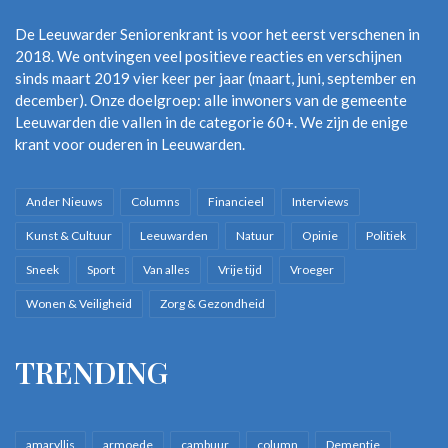
De Leeuwarder Seniorenkrant is voor het eerst verschenen in
2018. We ontvingen veel positieve reacties en verschijnen
sinds maart 2019 vier keer per jaar (maart, juni, september en
december). Onze doelgroep: alle inwoners van de gemeente
Leeuwarden die vallen in de categorie 60+. We zijn de enige
krant voor ouderen in Leeuwarden.
Ander Nieuws
Columns
Financieel
Interviews
Kunst & Cultuur
Leeuwarden
Natuur
Opinie
Politiek
Sneek
Sport
Van alles
Vrije tijd
Vroeger
Wonen & Veiligheid
Zorg & Gezondheid
TRENDING
amaryllis
armoede
cambuur
column
Dementie