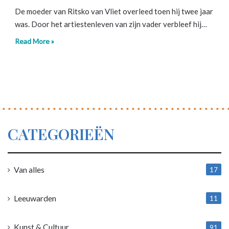
De moeder van Ritsko van Vliet overleed toen hij twee jaar
was. Door het artiestenleven van zijn vader verbleef hij…
Read More »
CATEGORIEËN
Van alles
17
1
Leeuwarden
11
4
Kunst & Cultuur
91