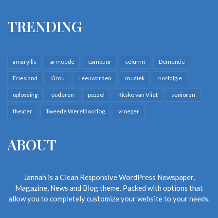
TRENDING
amaryllis
armoede
cambuur
column
Dementie
Friesland
Grou
Leeuwarden
muziek
nostalgie
oplossing
ouderen
puzzel
Ritsko van Vliet
senioren
theater
Tweede Wereldoorlog
vroeger
ABOUT
Jannah is a Clean Responsive WordPress Newspaper,
Magazine, News and Blog theme. Packed with options that
allow you to completely customize your website to your needs.