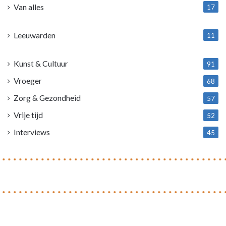
Van alles
17
1
Leeuwarden
11
4
Kunst & Cultuur
91
Vroeger
68
Zorg & Gezondheid
57
Vrije tijd
52
Interviews
45