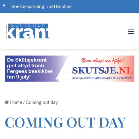
Boekbespreking: Joël Knobbe
M
Home
/
Coming out day
COMING OUT DAY