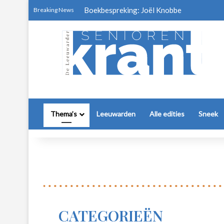
Boekbespreking: Joël Knobbe
Breaking News
Thema’s
Leeuwarden
Alle edities
Sneek
CATEGORIEËN