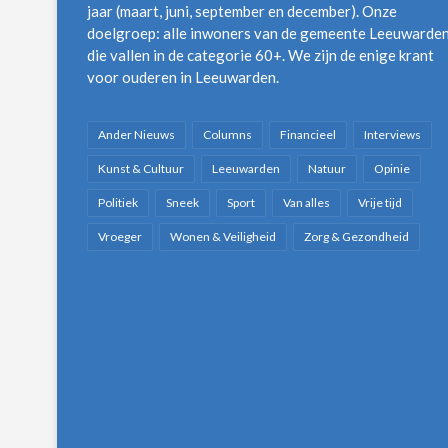
jaar (maart, juni, september en december). Onze
doelgroep: alle inwoners van de gemeente Leeuwarde
die vallen in de categorie 60+. We zijn de enige krant
voor ouderen in Leeuwarden.
Ander Nieuws
Columns
Financieel
Interviews
Kunst & Cultuur
Leeuwarden
Natuur
Opinie
Politiek
Sneek
Sport
Van alles
Vrije tijd
Vroeger
Wonen & Veiligheid
Zorg & Gezondheid