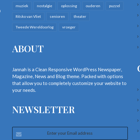
muziek
nostalgie
oplossing
ouderen
puzzel
n
Ritsko van Vliet
senioren
theater
Tweede Wereldoorlog
vroeger
ABOUT
Jannah is a Clean Responsive WordPress Newspaper,
Magazine, News and Blog theme. Packed with options
that allow you to completely customize your website to
your needs.
NEWSLETTER
Enter
your