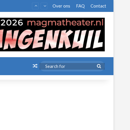
Over ons
FAQ
Contact
Random Article
Search
for