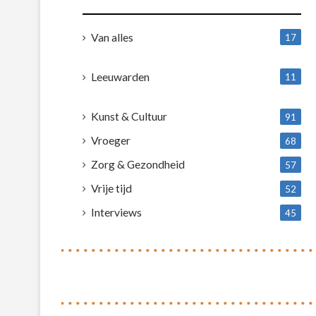
Van alles
17
1
Leeuwarden
11
4
Kunst & Cultuur
91
Vroeger
68
Zorg & Gezondheid
57
Vrije tijd
52
Interviews
45