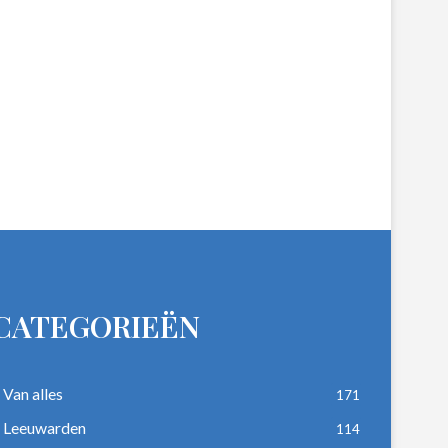
CATEGORIEËN
Van alles
171
Leeuwarden
114