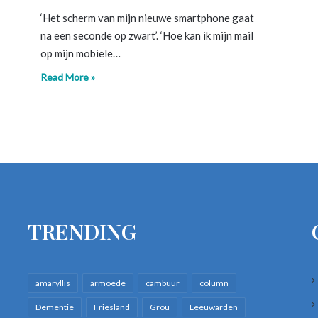
‘Het scherm van mijn nieuwe smartphone gaat
na een seconde op zwart’. ‘Hoe kan ik mijn mail
op mijn mobiele…
Read More »
TRENDING
amaryllis
armoede
cambuur
column
Dementie
Friesland
Grou
Leeuwarden