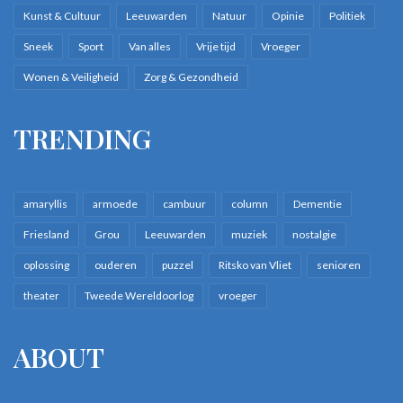
Kunst & Cultuur
Leeuwarden
Natuur
Opinie
Politiek
Sneek
Sport
Van alles
Vrije tijd
Vroeger
Wonen & Veiligheid
Zorg & Gezondheid
TRENDING
amaryllis
armoede
cambuur
column
Dementie
Friesland
Grou
Leeuwarden
muziek
nostalgie
oplossing
ouderen
puzzel
Ritsko van Vliet
senioren
theater
Tweede Wereldoorlog
vroeger
ABOUT