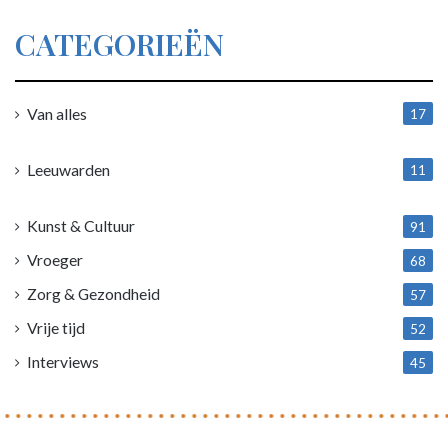
CATEGORIEËN
Van alles
17
1
Leeuwarden
11
4
Kunst & Cultuur
91
Vroeger
68
Zorg & Gezondheid
57
Vrije tijd
52
Interviews
45