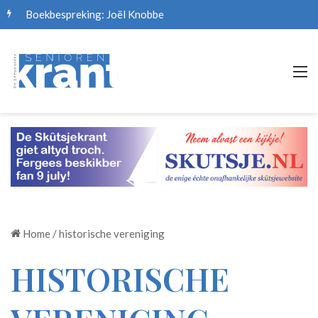
Boekbespreking: Joël Knobbe
M
Home
/
historische vereniging
HISTORISCHE